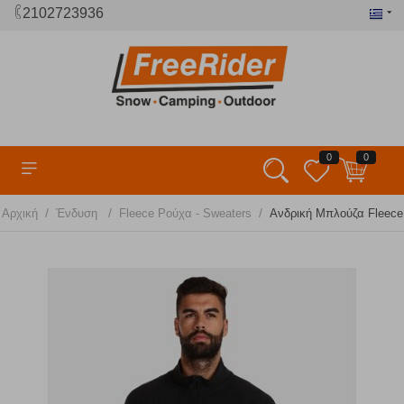
2102723936
0
0
/
/
/
Αρχική
Ένδυση
Fleece Ρούχα - Sweaters
Ανδρική Μπλούζα Fleece 