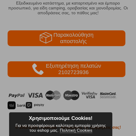
Εξειδικευμένο κατάστημα, με καταρτισμένο και έμπειρο
προσωπικό, για είδη camping, ορειβασίας και χιονοδρομίας. Οι
αποδράσεις σας, το πάθος μας!
Παρακολούθηση
αποστολής
Εξυπηρέτηση πελατών
2102723936
Χρησιμοποιούμε Cookies!
Για να προσφέρουμε καλύτερη εμπειρία χρήσης
© 2002-2026 FreeRider
- Απολαύστε τις εξορμήσεις σας!
του eshop μας.
Πολιτική Cookies