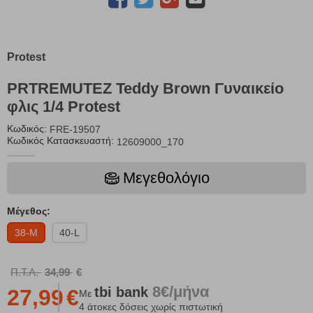
Protest
PRTREMUTEZ Teddy Brown Γυναικείο
φλις 1/4 Protest
Κωδικός:
FRE-19507
Κωδικός Κατασκευαστή:
12609000_170
Μεγεθολόγιο
Μέγεθος:
38-M
40-L
Π.Τ.Λ.
34,99
€
8€/μήνα
tbi
bank
27,99
€
Με
4 άτοκες δόσεις χωρίς πιστωτική