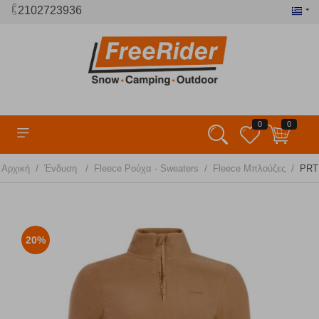
2102723936
0
0
/
/
/
/
Αρχική
Ένδυση
Fleece Ρούχα - Sweaters
Fleece Μπλούζες
PRTR
20%