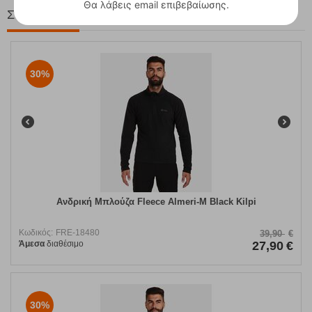
Θα λάβεις email επιβεβαίωσης.
Στη ίδια Τιμή!
30%
Ανδρική Μπλούζα Fleece Almeri-M Black Kilpi
Κωδικός:
FRE-18480
39,90
€
Άμεσα
διαθέσιμο
27,90
€
30%