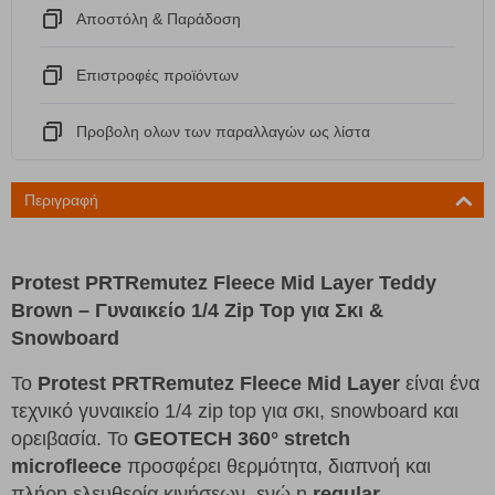
Αποστόλη & Παράδοση
Eπιστροφές προϊόντων
Προβολη ολων των παραλλαγών ως λίστα
Περιγραφή
Protest PRTRemutez Fleece Mid Layer Teddy
Brown – Γυναικείο 1/4 Zip Top για Σκι &
Snowboard
Το
Protest PRTRemutez Fleece Mid Layer
είναι ένα
τεχνικό γυναικείο 1/4 zip top για σκι, snowboard και
ορειβασία. Το
GEOTECH 360° stretch
microfleece
προσφέρει θερμότητα, διαπνοή και
πλήρη ελευθερία κινήσεων, ενώ η
regular