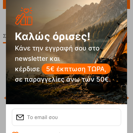
Ερώτηση για το προϊόν
Καλώς όρισες!
Σχετικά Προϊόντα
Κάνε την εγγραφή σου στο
newsletter και
20%
κέρδισε
5€ έκπτωση ΤΩΡΑ,
σε παραγγελίες άνω των 50€.
PRT
Κωδ
Άμε
4
PRTDELANO Jr Twilight Navy Παιδικό Fleece 1/4
Protest