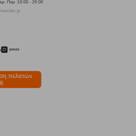
εμ- Παρ :10:00 - 20:00
reerider.gr
ση πελατών
6