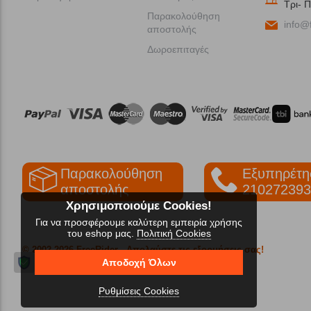
Tρι- Π
Παρακολούθηση
info@f
αποστολής
Δωροεπιταγές
Παρακολούθηση
Εξυπηρέτη
αποστολής
210272393
Χρησιμοποιούμε Cookies!
Για να προσφέρουμε καλύτερη εμπειρία χρήσης
του eshop μας.
Πολιτική Cookies
© 2002-2026 FreeRider
- Απολαύστε τις εξορμήσεις σας!
Αποδοχή Όλων
Ρυθμίσεις Cookies