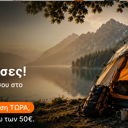
40%
υφάν Εφηβικό Daisy Envy
Ανδρικό Μπουφάν Oskar Bla
Trespass
σες!
E-5081
Κωδικός:
FRE-12466
94,00
€
σιμο
56,40
€
Άμεσα
διαθέσιμο
Μέγεθος:
σου στο
L
ΕΠΙΛΟΓΕΣ
ΕΠΙΛΟΓΕΣ
ση ΤΩΡΑ,
πημένα
Αγαπημένα
ω των 50€.