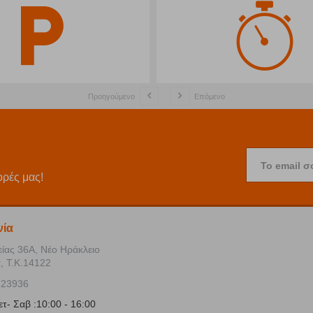
Προηγούμενο
Επόμενο
Το email σ
ορές μας!
νία
είας 36Α, Νέο Ηράκλειο
, Τ.Κ.14122
723936
ετ- Σαβ :10:00 - 16:00