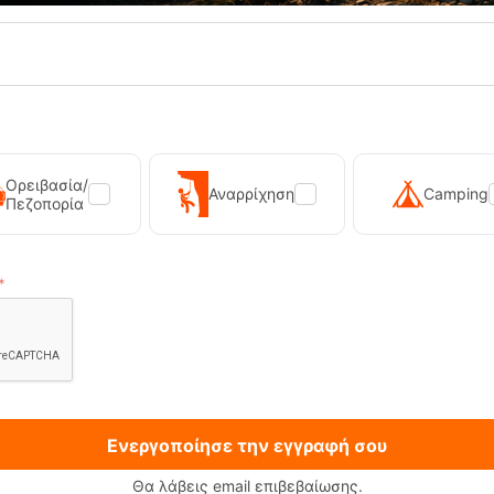
50%
Ορειβασία/
Αναρρίχηση
Camping
Πεζοπορία
JG Pink Παιδικό Μπουφάν Kilpi
Ober-JB Blue Παιδικό Μπου
E-14435
Κωδικός:
FRE-14437
139,90
€
σιμο
69,90
€
Άμεσα
διαθέσιμο
Μέγεθος:
152 cm
122 cm
146 cm
ΕΠΙΛΟΓΕΣ
ΕΠΙΛΟΓΕΣ
Ενεργοποίησε την εγγραφή σου
πημένα
Αγαπημένα
Θα λάβεις email επιβεβαίωσης.