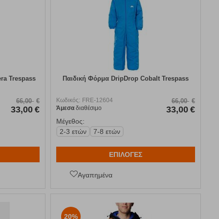
ra Trespass
Παιδική Φόρμα DripDrop Cobalt Trespass
Κωδικός:
FRE-12604
66,00
€
66,00
€
33,00
€
Άμεσα
διαθέσιμο
33,00
€
Μέγεθος:
2-3 ετών
7-8 ετών
ΕΠΙΛΟΓΕΣ
Αγαπημένα
20%