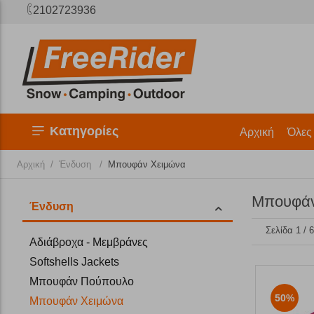
2102723936
Κατηγορίες
Αρχική
Όλες
/
/
Αρχική
Ένδυση
Μπουφάν Χειμώνα
Μπουφάν
Ένδυση
Σελίδα 1 / 
Αδιάβροχα - Μεμβράνες
Softshells Jackets
Μπουφάν Πούπουλο
50%
Μπουφάν Χειμώνα