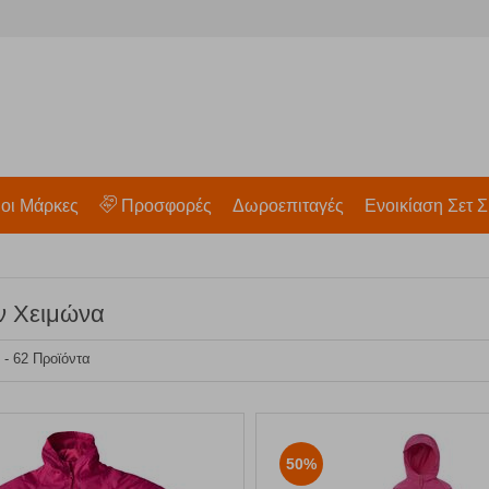
 οι Μάρκες
Προσφορές
Δωροεπιταγές
Ενοικίαση Σετ Σ
 Χειμώνα
6 - 62 Προϊόντα
50%