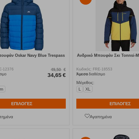
πουφάν Oskar Navy Blue Trespass
Ανδρικό Μπουφάν Σκι Tonnsi-M 
E-12376
Κωδικός:
FRE-18553
49,50
€
σιμο
34,65
€
Άμεσα
διαθέσιμο
Μέγεθος:
cm
L
XL
ΕΠΙΛΟΓΕΣ
ΕΠΙΛΟΓΕΣ
πημένα
Αγαπημένα