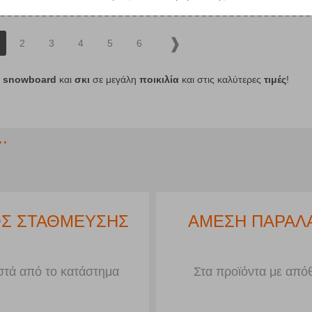
2
3
4
5
6
α
snowboard
και
σκι
σε μεγάλη
ποικιλία
και στις καλύτερες
τιμές
!
.
Σ ΣΤΑΘΜΕΥΣΗΣ
ΑΜΕΣΗ ΠΑΡΑΛ
τά από το κατάστημα
Στα προϊόντα με από