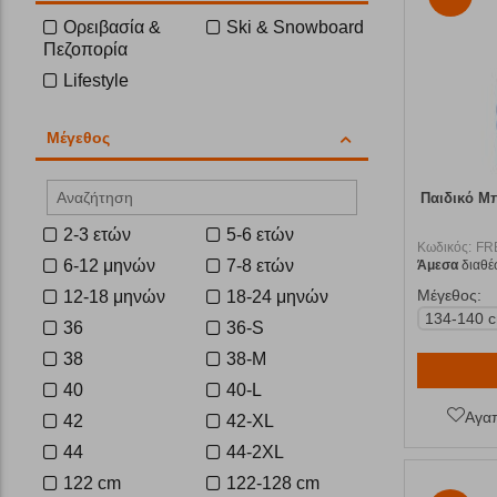
Ορειβασία &
Ski & Snowboard
Πεζοπορία
Lifestyle
Μέγεθος
Παιδικό Μ
2-3 ετών
5-6 ετών
Κωδικός:
FR
6-12 μηνών
7-8 ετών
Άμεσα
διαθέ
Μέγεθος:
12-18 μηνών
18-24 μηνών
134-140 
36
36-S
38
38-M
40
40-L
Αγα
42
42-XL
44
44-2XL
122 cm
122-128 cm