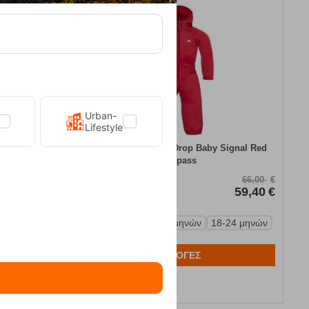
10%
Urban-
Lifestyle
φάν Kilpi
Φόρμα Μωρού DripDrop Baby Signal Red
Trespass
Κωδικός:
FRE-15482
119,90
€
66,00
€
59,90
€
Άμεσα
διαθέσιμο
59,40
€
Μέγεθος:
6-12 μηνών
12-18 μηνών
18-24 μηνών
ΕΠΙΛΟΓΕΣ
Αγαπημένα