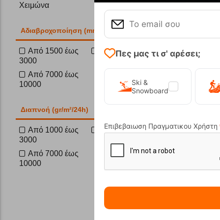
Χειμώνα
50%
Αδιαβροχοποίηση (mm)
Από 1500 έως
5000
Πες μας τι σ' αρέσει;
3000
Από 7000 έως
Ski &
10000
Snowboard
Jenova-
Διαπνοή (gr/m²/24h)
Επιβεβαιωση Πραγματικου Χρήστη
Κωδικός:
FR
Από 1000 έως
5000
Άμεσα
διαθέ
3000
Μέγεθος:
Από 7000 έως
134 cm
10000
Αγα