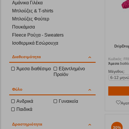
Αμάνικα Γιλέκα
Μπλούζες & T-shirts
Μπλούζες Φούτερ
Πουκάμισα
Fleece Ρούχα - Sweaters
Ισοθερμικά Εσώρουχα
DripDr
Παντελόνια
Διαθεσιμότητα
Βερμούδες
Κωδικός:
FR
Άμεσα
διαθέ
Παντελόνια Ski
Άμεσα διαθέσιμο
Εξαντλημένο
Μέγεθος:
Προϊόν
Μαντήλια
6-12 μην
Καπέλα
Φύλο
Φροντίδα Ενδυμάτων
Κολάν
Ανδρικά
Γυναικεία
Αγα
Παιδικά
Δραστηριότητα
30%