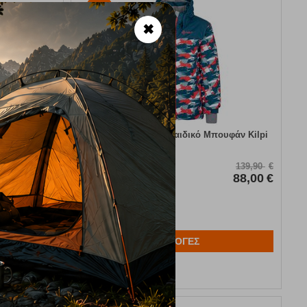
37%
✖
ck Carbon
Ateni-JB Turquoise Παιδικό Μπουφάν Kilpi
Κωδικός:
FRE-14430
75,00
€
139,90
€
45,00
€
Άμεσα
διαθέσιμο
88,00
€
Μέγεθος:
134 cm
ΕΠΙΛΟΓΕΣ
Αγαπημένα