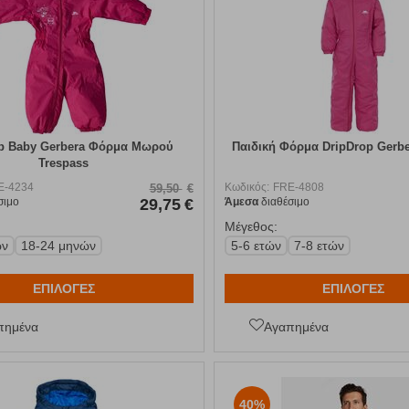
op Baby Gerbera Φόρμα Μωρού
Παιδική Φόρμα DripDrop Gerbe
Trespass
E-4234
Κωδικός:
FRE-4808
59,50
€
σιμο
29,75
€
Άμεσα
διαθέσιμο
Μέγεθος:
ών
18-24 μηνών
5-6 ετών
7-8 ετών
ΕΠΙΛΟΓΕΣ
ΕΠΙΛΟΓΕΣ
πημένα
Αγαπημένα
40%