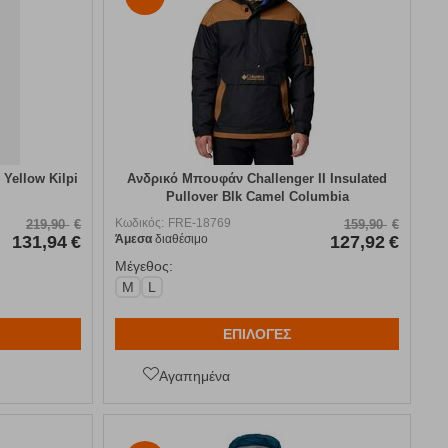
Yellow Kilpi
Ανδρικό Μπουφάν Challenger II Insulated
Pullover Blk Camel Columbia
Κωδικός:
FRE-18769
219,90
€
159,90
€
131,94
€
Άμεσα
διαθέσιμο
127,92
€
Μέγεθος:
M
L
ΕΠΙΛΟΓΕΣ
Αγαπημένα