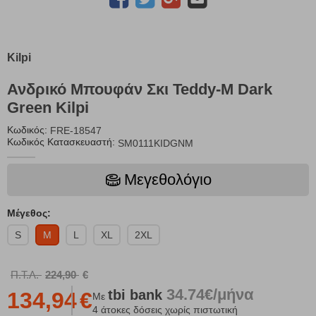
Kilpi
Ανδρικό Μπουφάν Σκι Teddy-M Dark
Green Kilpi
Κωδικός:
FRE-18547
Κωδικός Κατασκευαστή:
SM0111KIDGNM
Μεγεθολόγιο
Μέγεθος:
S
M
L
XL
2XL
Π.Τ.Λ.
224,90
€
34.74€/μήνα
tbi
bank
134,94
€
Με
4 άτοκες δόσεις χωρίς πιστωτική