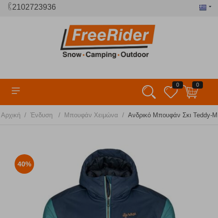
2102723936
0
0
/
/
/
Αρχική
Ένδυση
Μπουφάν Χειμώνα
Ανδρικό Μπουφάν Σκι Teddy-M 
40%