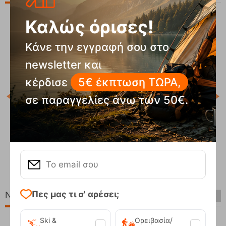
Καλώς όρισες!
20%
Κάνε την εγγραφή σου στο
newsletter και
κέρδισε
5€ έκπτωση ΤΩΡΑ,
P
σε παραγγελίες άνω των 50€.
Κωδ
Άμε
Prtlucid Kitt offwhite Γυναικείο Μπουφάν Σκι Protest
Κωδικός:
FRE-19592
215,00
€
Άμεσα
διαθέσιμο
90
€
172,00
€
Πες μας τι σ' αρέσει;
Νέες Παραλαβές
Ski &
Ορειβασία/