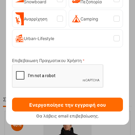
Snowboard
Πεζοπορία
Αναρρίχηση
Camping
Urban-Lifestyle
Επιβεβαιωση Πραγματικου Χρήστη
Compact Ocean Blue Τηλεσκοπικά Μπατόν Πεζ...
62,50
€
Στη ίδια Τιμή!
Ενεργοποίησε την εγγραφή σου
Θα λάβεις email επιβεβαίωσης.
40%