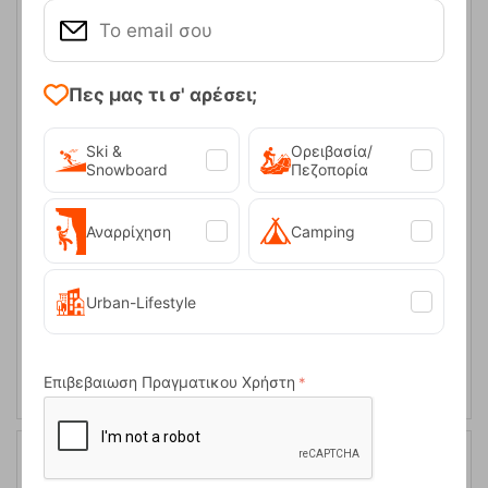
Πες μας τι σ' αρέσει;
Ski &
Ορειβασία/
Snowboard
Πεζοπορία
Pacific 20-U Khaki Σακίδιο Πλάτης Kilpi
Κωδικός:
FRE-20055
72,95
€
Αναρρίχηση
Camping
Άμεσα
διαθέσιμο
Urban-Lifestyle
ΑΓΟΡΑ
Επιβεβαιωση Πραγματικου Χρήστη