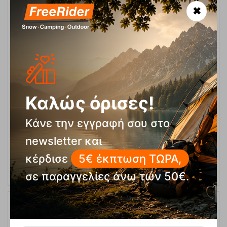
✖
Sonna-M Green Ανδρικό Μπουφάν Kilpi
Κωδικός:
FRE-20056
89,90
€
Καλώς όρισες!
Άμεσα
διαθέσιμο
Κάνε την εγγραφή σου στο
newsletter και
ΕΠΙΛΟΓΕΣ
κέρδισε
5€ έκπτωση ΤΩΡΑ,
σε παραγγελίες άνω των 50€.