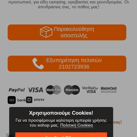
προσωπικό, για είδη camping, ορειβασίας και χιονοδρομίας. Οι
αποδράσεις σας, το πάθος μας!
Παρακολούθηση
αποστολής
Εξυπηρέτηση πελατών
2102723936
Χρησιμοποιούμε Cookies!
Για να προσφέρουμε καλύτερη εμπειρία χρήσης
© 2002-2026 FreeRider
- Απολαύστε τις εξορμήσεις σας!
του eshop μας.
Πολιτική Cookies
Κατασκευή eshop netikon.gr