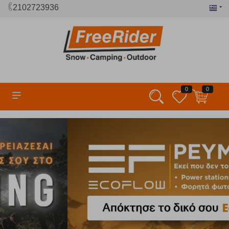
2102723936
0
0