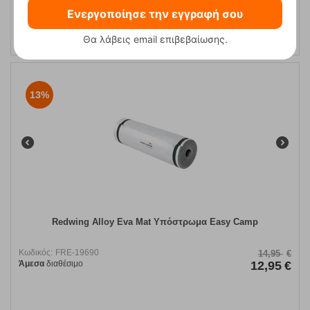
ΑΓΟΡΑ
Ενεργοποίησε την εγγραφή σου
Θα λάβεις email επιβεβαίωσης.
13%
Redwing Alloy Eva Mat Υπόστρωμα Easy Camp
Κωδικός:
FRE-19690
14,95
€
Άμεσα
διαθέσιμο
12,95
€