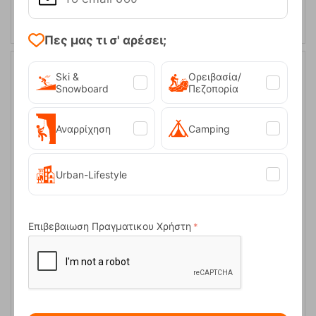
Πες μας τι σ' αρέσει;
Ski &
Ορειβασία/
17%
Snowboard
Πεζοπορία
Αναρρίχηση
Camping
Urban-Lifestyle
Υπόστρωμα ZigZag UL Robens
Επιβεβαιωση Πραγματικου Χρήστη
Κωδικός:
FRE-19677
11,95
€
Άμεσα
διαθέσιμο
9,95
€