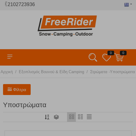
2102723936
0
0
/
/
Αρχική
Εξοπλισμός Βουνού & Είδη Camping
Στρώματα -Υποστρώματα
Φίλτρα
Υποστρώματα