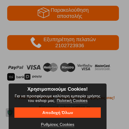
Παρακολούθηση
αποστολής
Εξυπηρέτηση πελατών
2102723936
Χρησιμοποιούμε Cookies!
Για να προσφέρουμε καλύτερη εμπειρία χρήσης
© 2002-2026 FreeRider
- Απολαύστε τις εξορμήσεις σας!
του eshop μας.
Πολιτική Cookies
Κατασκευή eshop netikon.gr
Αποδοχή Όλων
Ρυθμίσεις Cookies