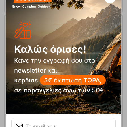
14%
Καλώς όρισες!
Κάνε την εγγραφή σου στο
newsletter και
κέρδισε
5€ έκπτωση ΤΩΡΑ,
Merlin Folding EVA Mat Υπόστρωμα Easy Camp
σε παραγγελίες άνω των 50€.
Κωδικός:
FRE-19691
20,95
€
Άμεσα
διαθέσιμο
17,95
€
ΑΓΟΡΑ