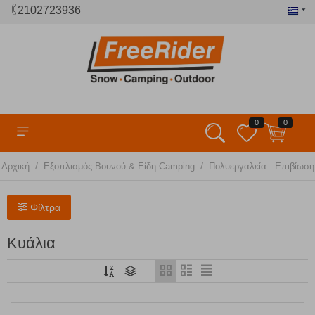
2102723936
0
0
/
/
Αρχική
Εξοπλισμός Βουνού & Είδη Camping
Πολυεργαλεία - Επιβίωσ
Φίλτρα
Κυάλια