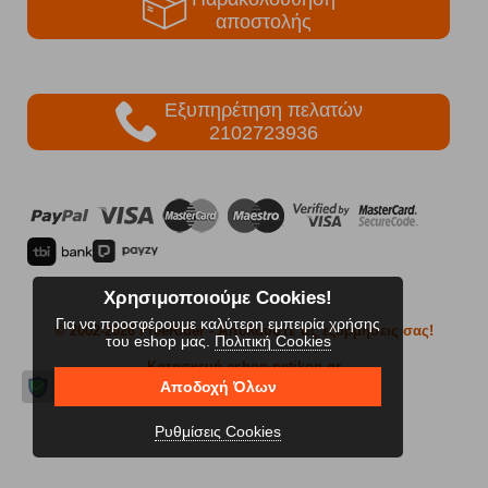
αποστολής
Εξυπηρέτηση πελατών
2102723936
Χρησιμοποιούμε Cookies!
Για να προσφέρουμε καλύτερη εμπειρία χρήσης
© 2002-2026 FreeRider
- Απολαύστε τις εξορμήσεις σας!
του eshop μας.
Πολιτική Cookies
Κατασκευή eshop netikon.gr
Αποδοχή Όλων
Ρυθμίσεις Cookies