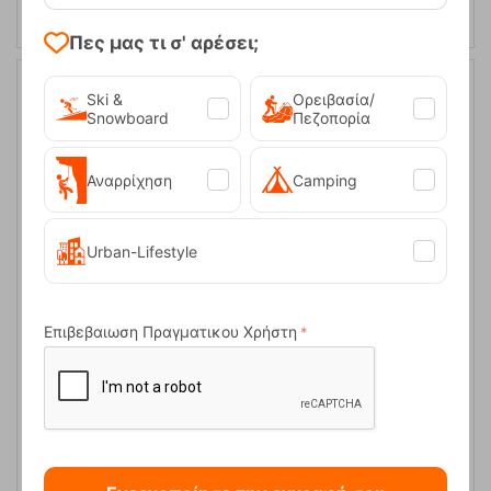
Πες μας τι σ' αρέσει;
Ski &
Ορειβασία/
10%
Snowboard
Πεζοπορία
Αναρρίχηση
Camping
Urban-Lifestyle
Ramp Spike Mat Clear Grip Pad Αντιολισθητικό Snowboard
Επιβεβαιωση Πραγματικου Χρήστη
Dakine
Κωδικός:
FRE-19427
19,95
€
Άμεσα
διαθέσιμο
17,96
€
ΑΓΟΡΑ