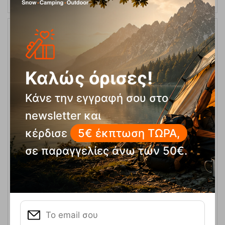
10%
Καλώς όρισες!
Κάνε την εγγραφή σου στο
newsletter και
κέρδισε
5€ έκπτωση ΤΩΡΑ,
Circle Spike Mat Clear Black Grip Pad Αντιολισθητικό
snowboard pad Dakine
σε παραγγελίες άνω των 50€.
Κωδικός:
FRE-19425
18,95
€
Άμεσα
διαθέσιμο
17,06
€
ΑΓΟΡΑ