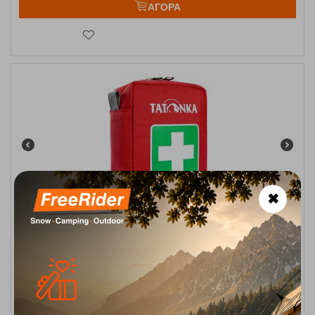
ΑΓΟΡΑ
✖
Κουτί Πρώτων Βοηθειών First Aid Mini Red Unisex Tatonka
Κωδικός:
FRE-18058
24,00
€
Άμεσα
διαθέσιμο