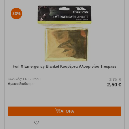
33%
Foil X Emergency Blanket Κουβέρτα Αλουμινίου Trespass
Κωδικός:
FRE-12551
3,75
€
Άμεσα
διαθέσιμο
2,50
€
ΑΓΟΡΑ