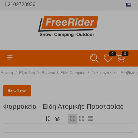
2102723936
0
0
/
/
Αρχική
Εξοπλισμός Βουνού & Είδη Camping
Πολυεργαλεία - Επιβίωσ
Φίλτρα
Φαρμακεία - Είδη Ατομικής Προστασίας