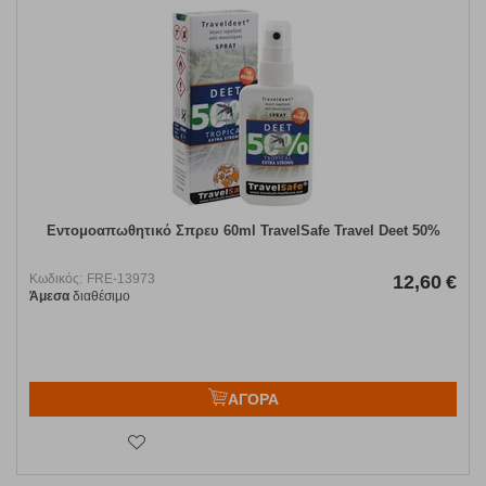
Εντομοαπωθητικό Σπρευ 60ml TravelSafe Travel Deet 50%
Κωδικός:
FRE-13973
12,60
€
Άμεσα
διαθέσιμο
ΑΓΟΡΑ