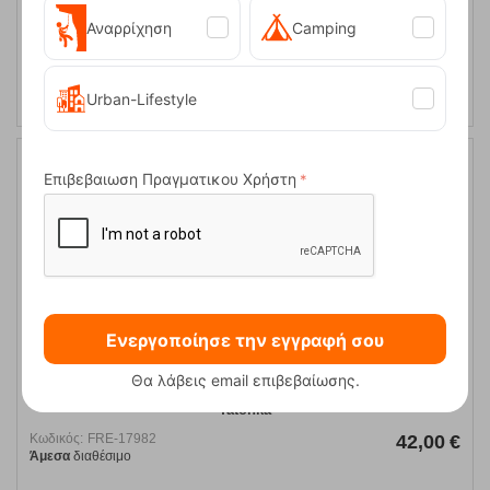
Αναρρίχηση
Camping
ΑΓΟΡΑ
Urban-Lifestyle
Επιβεβαιωση Πραγματικου Χρήστη
Ενεργοποίησε την εγγραφή σου
Θα λάβεις email επιβεβαίωσης.
First Aid Basic Waterproof Red Φαρμακείο Πρώτων Βοηθειών
Tatonka
Κωδικός:
FRE-17982
42,00
€
Άμεσα
διαθέσιμο