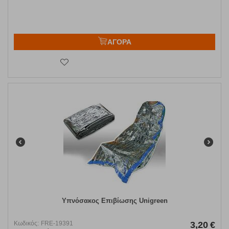
ΑΓΟΡΑ
Υπνόσακος Επιβίωσης Unigreen
Κωδικός:
FRE-19391
3,20
€