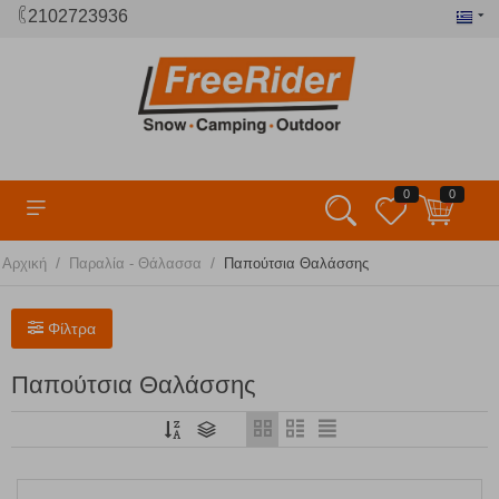
2102723936
0
0
/
/
Αρχική
Παραλία - Θάλασσα
Παπούτσια Θαλάσσης
Φίλτρα
Παπούτσια Θαλάσσης