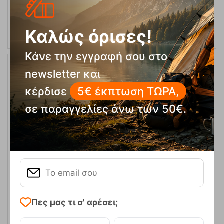
ΑΓΟΡΑ
Καλώς όρισες!
Κάνε την εγγραφή σου στο
newsletter και
κέρδισε
5€ έκπτωση ΤΩΡΑ,
σε παραγγελίες άνω των 50€.
Climbing socks Y&Y Κάλτσες Αναρρίχησης
Κωδικός:
FRE-11649
15,00
€
Άμεσα
διαθέσιμο
Πες μας τι σ' αρέσει;
Μέγεθος: