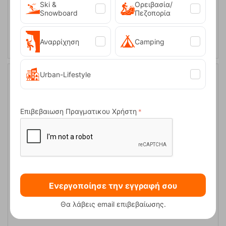
38-40 S
41-43 M
44-46 L
Ski &
Ορειβασία/
Snowboard
Πεζοπορία
ΕΠΙΛΟΓΕΣ
Αναρρίχηση
Camping
Urban-Lifestyle
Επιβεβαιωση Πραγματικου Χρήστη
Καρυδάκι Μπρελόκ Κλειδιών Keyholder Blue Y&Y
Ενεργοποίησε την εγγραφή σου
Κωδικός:
FRE-18638
8,00
€
Θα λάβεις email επιβεβαίωσης.
Άμεσα
διαθέσιμο