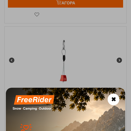
ΑΓΟΡΑ
Καρυδάκι Μπρελόκ Κλειδιών Keyholder Red Y&Y
✖
Κωδικός:
FRE-18639
5,90
€
Άμεσα
διαθέσιμο