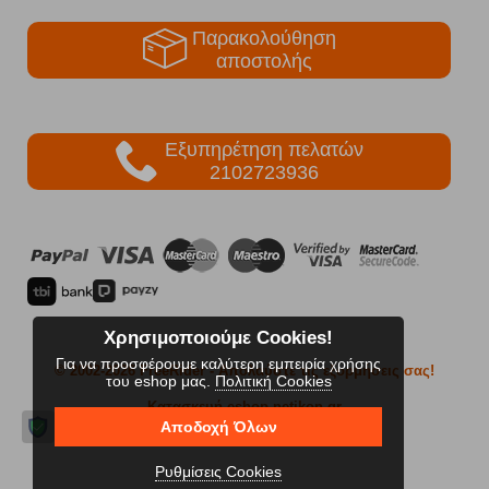
Παρακολούθηση
αποστολής
Εξυπηρέτηση πελατών
2102723936
Χρησιμοποιούμε Cookies!
Για να προσφέρουμε καλύτερη εμπειρία χρήσης
© 2002-2026 FreeRider
- Απολαύστε τις εξορμήσεις σας!
του eshop μας.
Πολιτική Cookies
Κατασκευή eshop netikon.gr
Αποδοχή Όλων
Ρυθμίσεις Cookies