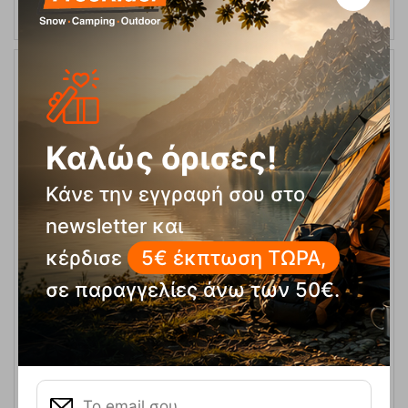
15%
Καλώς όρισες!
Κάνε την εγγραφή σου στο
newsletter και
κέρδισε
5€ έκπτωση ΤΩΡΑ,
Cool bag 15L Ψυγείοτσαντα Πλάτης Robens
σε παραγγελίες άνω των 50€.
Κωδικός:
FRE-19903
46,95
€
Άμεσα
διαθέσιμο
39,95
€
ΑΓΟΡΑ