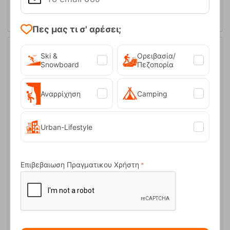
Πες μας τι σ' αρέσει;
Ski &
Ορειβασία/
Snowboard
Πεζοπορία
Αναρρίχηση
Camping
Urban-Lifestyle
Ψυγειοτσάντα Arctic Daisy M 15L Easy Camp
Επιβεβαιωση Πραγματικου Χρήστη
Κωδικός:
FRE-19129
19,95
€
Άμεσα
διαθέσιμο