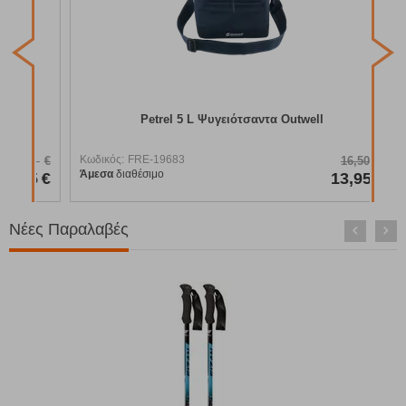
Κωδ
Άμε
Petrel 5 L Ψυγειότσαντα Outwell
Κωδικός:
FRE-19683
95
€
16,50
€
Άμεσα
διαθέσιμο
95
€
13,95
€
Νέες Παραλαβές