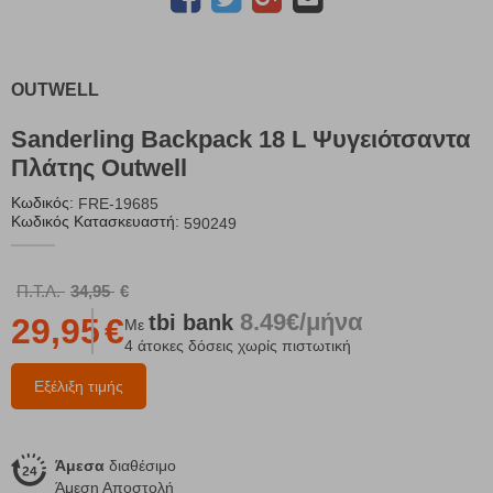
OUTWELL
Sanderling Backpack 18 L Ψυγειότσαντα
Πλάτης Outwell
Κωδικός:
FRE-19685
Κωδικός Κατασκευαστή:
590249
Π.Τ.Λ.
34,95
€
8.49€/μήνα
tbi
bank
29,95
€
Με
4 άτοκες δόσεις χωρίς πιστωτική
Εξέλιξη τιμής
Άμεσα
διαθέσιμο
Άμεση Αποστολή