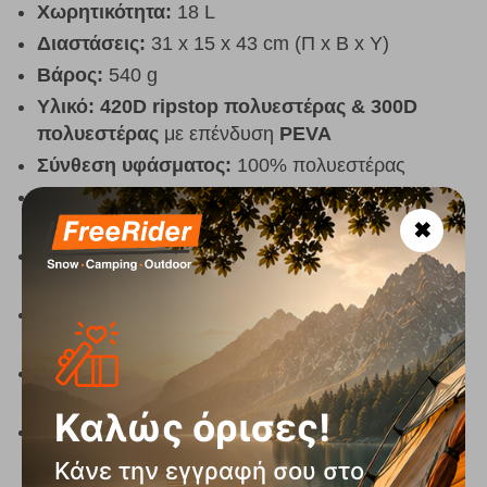
Χωρητικότητα:
18 L
Διαστάσεις:
31 x 15 x 43 cm (Π x Β x Υ)
Βάρος:
540 g
Υλικό:
420D ripstop πολυεστέρας & 300D
πολυεστέρας
με επένδυση
PEVA
Σύνθεση υφάσματος:
100% πολυεστέρας
Μόνωση:
Αφρός 8 mm
για αποτελεσματική
διατήρηση θερμοκρασίας
✖
Διατήρηση ψύξης:
Έως
9 ώρες
με παγοκύστη
800 ml
Κλείσιμο:
Roll-top σχεδιασμός
για εύκολη
πρόσβαση και ασφαλές κλείσιμο
Ιμάντες μεταφοράς:
Ενισχυμένοι ιμάντες
πλάτης με επένδυση
για άνεση
Καλώς όρισες!
Λαβή μεταφοράς:
Επάνω
carry handle
για
γρήγορη μετακίνηση
Κάνε την εγγραφή σου στο