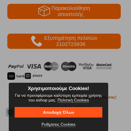
Παρακολούθηση
αποστολής
Εξυπηρέτηση πελατών
2102723936
Χρησιμοποιούμε Cookies!
Για να προσφέρουμε καλύτερη εμπειρία χρήσης
© 2002-2026 FreeRider
- Απολαύστε τις εξορμήσεις σας!
του eshop μας.
Πολιτική Cookies
Κατασκευή eshop netikon.gr
Αποδοχή Όλων
Ρυθμίσεις Cookies