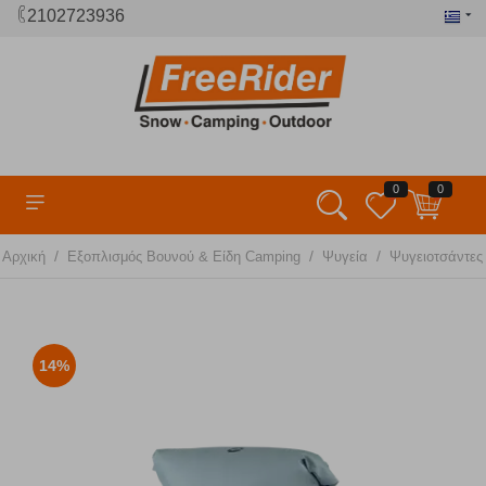
2102723936
0
0
/
/
/
Αρχική
Εξοπλισμός Βουνού & Είδη Camping
Ψυγεία
Ψυγειοτσάντες
14%