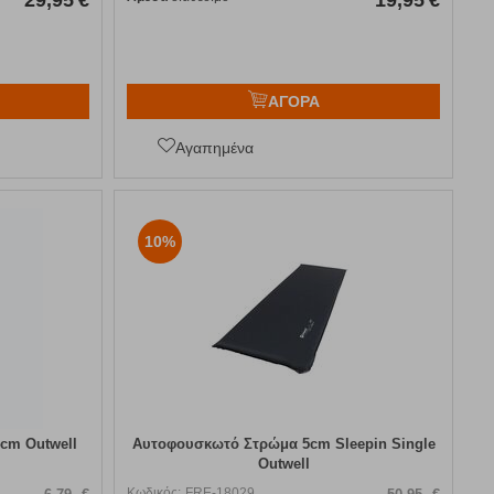
29,95
€
19,95
€
ΑΓΟΡΑ
Αγαπημένα
10%
4cm Outwell
Αυτοφουσκωτό Στρώμα 5cm Sleepin Single
Outwell
Κωδικός:
FRE-18029