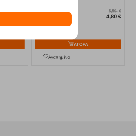
Κωδικός:
FRE-13001
16,50
€
5,59
€
15,99
€
Άμεσα
διαθέσιμο
4,80
€
ΑΓΟΡΑ
Αγαπημένα