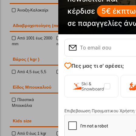
Κωδικός:
FR
κέρδισε
5€ έκπτω
Άνοιξη-Καλοκαίρι
Άμεσα
διαθέ
σε παραγγελίες άν
Aδιαβροχοποίηση (mm)
Από 1001 έως 2000
Από 2001 έως 3000
mm
mm
Αγα
Βάρος ( kgr )
Πες μας τι σ' αρέσει;
Από 4,5 έως 5,5
Από 5,5 και άνω
14%
Ski &
Eίδος Μπουκαλιού
Snowboard
Πλαστικά
Μπουκάλια
Επιβεβαιωση Πραγματικου Χρήστη
Kids size
Saunton
Από 0 έως 1 kgr
Από 1 έως 2 kgr