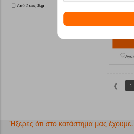
Από 2 έως 3kgr
Κωδικός:
FR
Άμεσα
διαθέ
Αγα
1
Ήξερες ότι στο κατάστημα μας έχουμε..