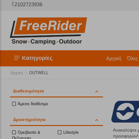
2102723936
Κατηγορίες
Αρχική
Όλες
/
Αρχική
OUTWELL
Διαθεσιμότητα
Άμεσα διαθέσιμο
Δραστηριότητα
Ανακαλύψτε μ
Ορειβασία &
Lifestyle
προσφορών! Π
Πεζοπορία