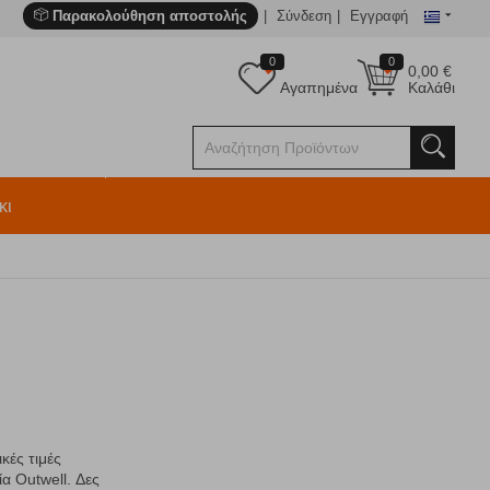
Παρακολούθηση αποστολής
Σύνδεση
Εγγραφή
0
0
0,00
€
Αγαπημένα
Καλάθι
κι
κές τιμές
α Outwell. Δες