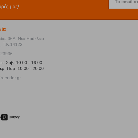
Το email σ
ορές μας!
νία
είας 36Α, Νέο Ηράκλειο
, Τ.Κ.14122
723936
ετ- Σαβ :10:00 - 16:00
εμ- Παρ :10:00 - 20:00
reerider.gr