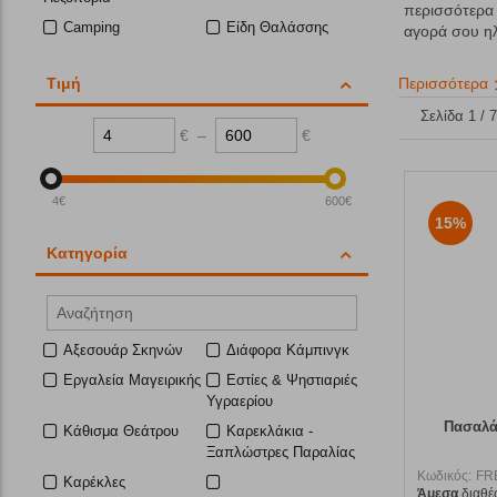
περισσότερα 
Camping
Είδη Θαλάσσης
αγορά σου η
Τιμή
Περισσότερα
Σελίδα 1 / 
€
–
€
4
€
600
€
15%
Κατηγορία
Αξεσουάρ Σκηνών
Διάφορα Κάμπινγκ
Εργαλεία Μαγειρικής
Εστίες & Ψηστιαριές
Υγραερίου
Πασαλά
Κάθισμα Θεάτρου
Καρεκλάκια -
Ξαπλώστρες Παραλίας
Κωδικός:
FR
Καρέκλες
Άμεσα
διαθέ