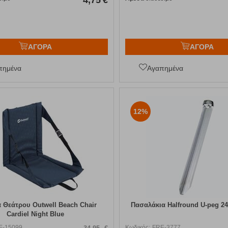
4,75
€
ΑΓΟΡΑ
ΑΓΟΡΑ
πημένα
Αγαπημένα
12%
 Θεάτρου Outwell Beach Chair
Πασαλάκια Halfround U-peg 2
Cardiel Night Blue
E-15099
Κωδικός:
FRE-3777