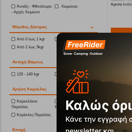
Άμεσα
διαθέ
Άνοιξη - Φθινόπωρο
Χειμώνας
- Αρχές Χειμώνα
Μέγεθος Δέστρας
Από 0 έως 1 kgr
Από 1 έως 2 kgr
Αγα
Από 2 έως 3kgr
Αντοχή Βάρους
16%
120 - 140 kgr
150 kgr και πάνω
Χρήση Καρέκλας
Καλώς όρι
Καρεκλάκια
Καρέκλες Κήπου -
Παραλίας
Βεράντας
Καρέκλες Παραλίας
Κάνε την εγγραφή 
Στρώμα
newsletter και
Εποχή