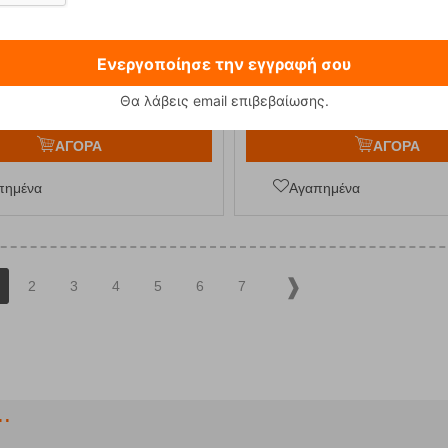
Outwell
E-12965
Κωδικός:
FRE-12945
34,95
€
σιμο
29,95
€
Άμεσα
διαθέσιμο
Ενεργοποίησε την εγγραφή σου
Θα λάβεις email επιβεβαίωσης.
ΑΓΟΡΑ
ΑΓΟΡΑ
πημένα
Αγαπημένα
2
3
4
5
6
7
.