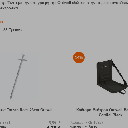
προϊόντα με την υπογραφή της Outwell εδώ και στην πορεία κάνε εύκο
λεκτρονικά.
7 - 83 Προϊόντα
14%
κια Tarzan Rock 23cm Outwell
Κάθισμα Θεάτρου Outwell Be
Cardiel Black
E-3781
Κωδικός:
FRE-15327
5,59
€
σιμο
Άμεσα
διαθέσιμο