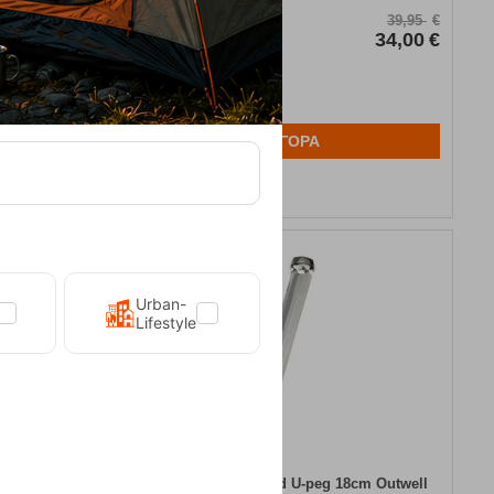
Κωδικός:
FRE-9503
5,75
€
39,95
€
5,25
€
Άμεσα
διαθέσιμο
34,00
€
ΑΓΟΡΑ
Αγαπημένα
14%
Urban-
Lifestyle
ultery Set
Πασαλάκια Halfround U-peg 18cm Outwell