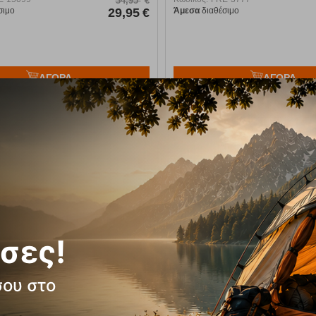
34,95
€
σιμο
29,95
€
Άμεσα
διαθέσιμο
ΑΓΟΡΑ
ΑΓΟΡΑ
πημένα
Αγαπημένα
9%
σες!
σου στο
 Outwell Flock Classic Single
Πάσσαλος σκύλου Outwell D