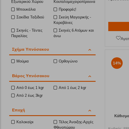
Eξωτερικού Χώρου
Κουταλομαχαιροπίρουνα
Μπουκάλια
Προφορές!
Σακίδια Ταξιδιού
Σκεύη Μαγειρικής -
Καραβάνες
Σκηνές - Τέντες
Σκηνές 6 Ατόμων και
Παραλίας
άνω
Αγα
Σκηνές Τουαλέτας
Στρώματα
Σχήμα Υπνόσακου
Αυτοφουσκωτά
Στρώματα Φουσκωτά
Τραπέζια
Μούμια
Ορθογώνιο
14%
Τραπέζια Εστιών -
Τρόμπες Στρωμάτων
Ντουλάπια
Βάρος Υπνόσακου
Υπνόσακοι
Φανάρια
Ψυγεία 12V-230V
Ψυγεία Πάγου
Από 0 έως 1 kgr
Από 1 έως 2 kgr
Ψυγειοτσάντες
Από 2 έως 3kgr
Εποχή
Κάθισμα
Καλοκαίρι
Τέλος Άνοιξης-Αρχές
Φθινοπώρου
Κωδικός:
FR