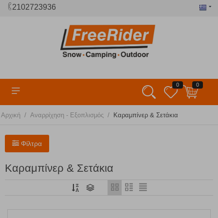
2102723936
0
0
/
/
Αρχική
Αναρρίχηση - Εξοπλισμός
Καραμπίνερ & Σετάκια
Φίλτρα
Καραμπίνερ & Σετάκια