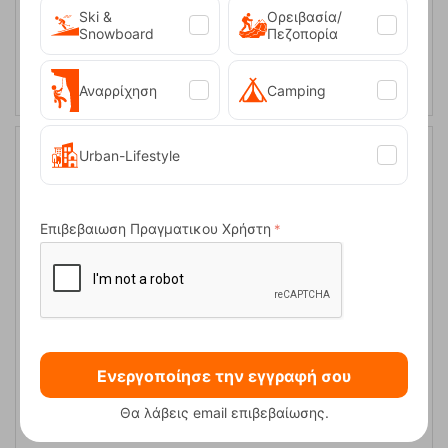
Ski &
Ορειβασία/
Snowboard
Πεζοπορία
ΑΓΟΡΑ
Αναρρίχηση
Camping
Urban-Lifestyle
Επιβεβαιωση Πραγματικου Χρήστη
Καραμπίνερ Ocun Kestrel Κόκκινο
Ενεργοποίησε την εγγραφή σου
Κωδικός:
FRE-5826
8,95
€
Θα λάβεις email επιβεβαίωσης.
Άμεσα
διαθέσιμο