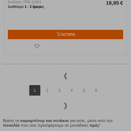
Κωδικός:
FRE-11601
18,95
€
Διαθέσιμο
1 - 3 ήμερες
ΑΓΟΡΑ
1
2
3
4
5
6
Βρείτε τα
καραμπίνερ και σετάκια
για εσάς, μέσα από την
ποικιλία
που σας προσφέρουμε σε μοναδικές
τιμές
!