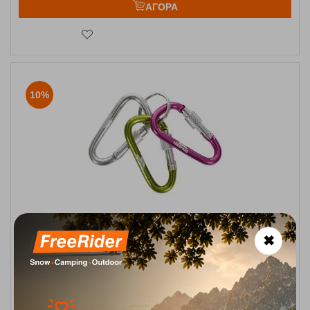
ΑΓΟΡΑ
10%
Lock X Keyring Set Σετ καραμπίνερ Trespass
✖
Κωδικός:
FRE-11258
8,50
€
Άμεσα
διαθέσιμο
7,65
€