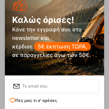
ΑΓΟΡΑ
Καλώς όρισες!
Κάνε την εγγραφή σου στο
newsletter και
κέρδισε
5€ έκπτωση ΤΩΡΑ,
σε παραγγελίες άνω των 50€.
Καραμπίνερ Ocun Kestrel Πράσινο
Κωδικός:
FRE-5830
8,95
€
Άμεσα
διαθέσιμο
Πες μας τι σ' αρέσει;