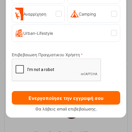
Αναρρίχηση
Camping
Urban-Lifestyle
Καραμπίνερ Ocun Kestrel Μπλε
Κωδικός:
FRE-5827
8,95
€
Άμεσα
διαθέσιμο
Επιβεβαιωση Πραγματικου Χρήστη
Ενεργοποίησε την εγγραφή σου
Θα λάβεις email επιβεβαίωσης.