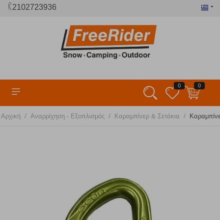
2102723936
0
0
/
/
/
Αρχική
Αναρρίχηση - Εξοπλισμός
Καραμπίνερ & Σετάκια
Καραμπίνε