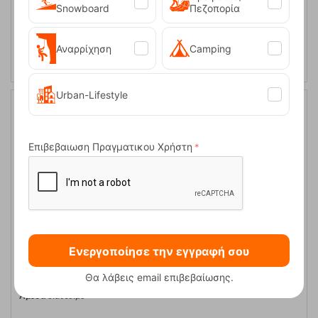
XL
2XL
Snowboard
Πεζοπορία
ΕΠΙΛΟΓΕΣ
Αναρρίχηση
Camping
Urban-Lifestyle
Επιβεβαιωση Πραγματικου Χρήστη
Ενεργοποίησε την εγγραφή σου
Ski Bag Lite Black/White/Red Θήκη Για Πέδιλα Σκι Nordica
Θα λάβεις email επιβεβαίωσης.
Κωδικός:
FRE-19216
40,00
€
Άμεσα
διαθέσιμο