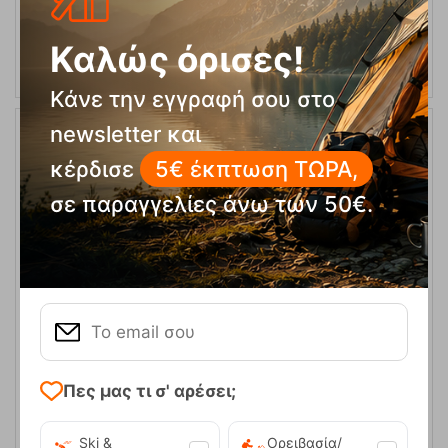
ΕΠΙΛΟΓΕΣ
Καλώς όρισες!
Κάνε την εγγραφή σου στο
newsletter και
30%
κέρδισε
5€ έκπτωση ΤΩΡΑ,
σε παραγγελίες άνω των 50€.
Ανδρική Μπλούζα Fleece Almeri-M Black Kilpi
Κωδικός:
FRE-18480
39,90
€
Πες μας τι σ' αρέσει;
Άμεσα
διαθέσιμο
27,90
€
Μέγεθος:
Ski &
Ορειβασία/