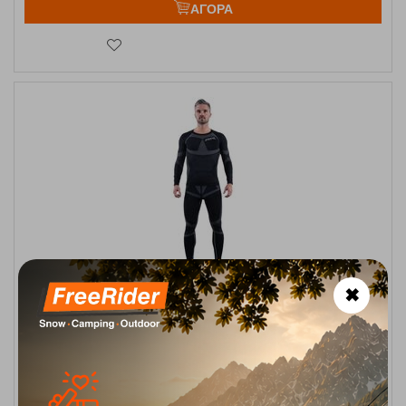
ΑΓΟΡΑ
113022 Black Unisex Σετ Ισοθερμικών GTS
✖
Κωδικός:
FRE-17449
49,99
€
Άμεσα
διαθέσιμο
Μέγεθος:
XS-S
L-XL