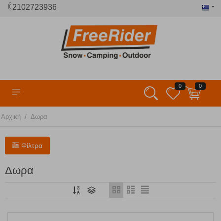
2102723936
0
0
/
Αρχική
Δωρα
Φίλτρα
Δωρα