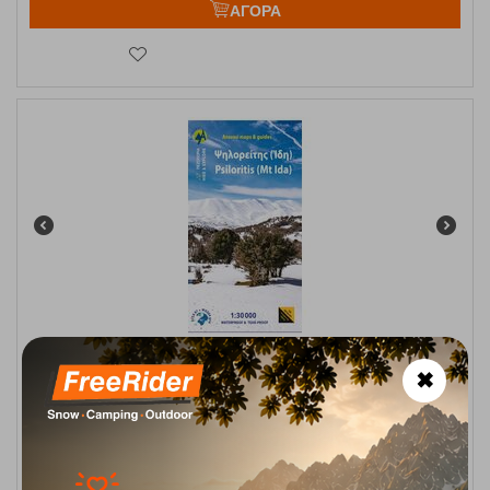
ΑΓΟΡΑ
Χάρτης Ανάβαση Ψηλορείτης (Όρος Ίδη) 1:30.000
✖
Κωδικός:
FRE-5336
9,50
€
Άμεσα
διαθέσιμο