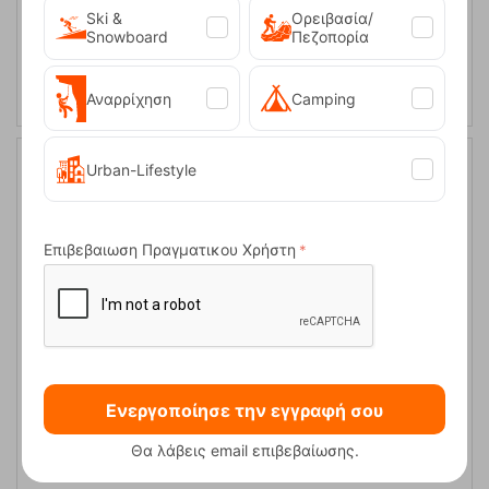
Ski &
Ορειβασία/
Snowboard
Πεζοπορία
ΑΓΟΡΑ
Αναρρίχηση
Camping
Urban-Lifestyle
Επιβεβαιωση Πραγματικου Χρήστη
Χάρτης Ανάβαση Ζαγόρι-Βάλια Κάλντα-Μέτσοβο 1:40.000
Ενεργοποίησε την εγγραφή σου
Κωδικός:
FRE-13164
9,50
€
Θα λάβεις email επιβεβαίωσης.
Άμεσα
διαθέσιμο