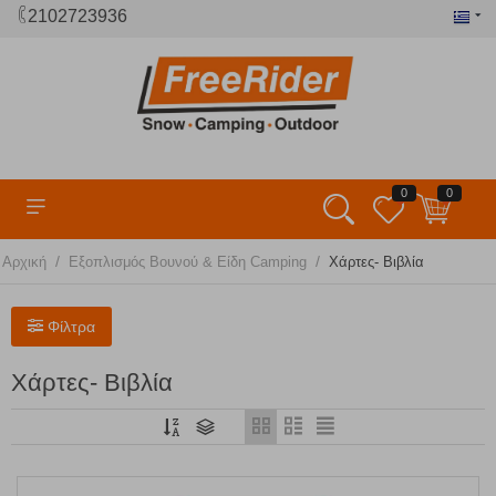
2102723936
0
0
/
/
Αρχική
Εξοπλισμός Βουνού & Είδη Camping
Χάρτες- Βιβλία
Φίλτρα
Χάρτες- Βιβλία