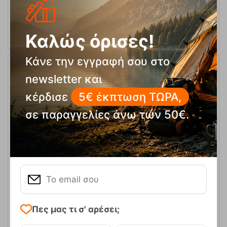
ΑΓΟΡΑ
Καλώς όρισες!
Κάνε την εγγραφή σου στο
newsletter και
κέρδισε
5€ έκπτωση ΤΩΡΑ,
σε παραγγελίες άνω των 50€.
Χάρτης Ανάβαση Άγραφα 1:50.000
Κωδικός:
FRE-12181
9,50
€
Άμεσα
διαθέσιμο
Πες μας τι σ' αρέσει;