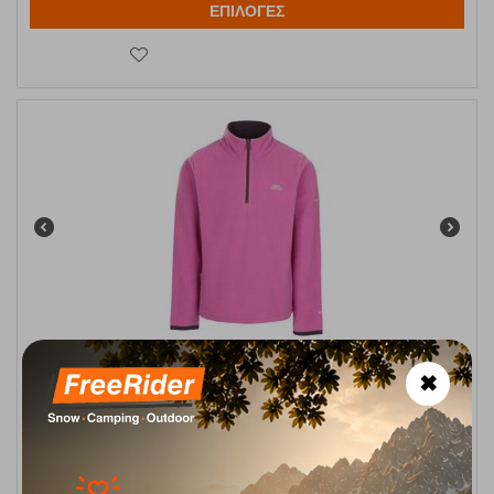
ΕΠΙΛΟΓΕΣ
Παιδική Μπλούζα Fleece Sybil Deep Pink Trespass
✖
Κωδικός:
FRE-14283
12,95
€
Άμεσα
διαθέσιμο
Μέγεθος:
92-98 cm
98-104 cm