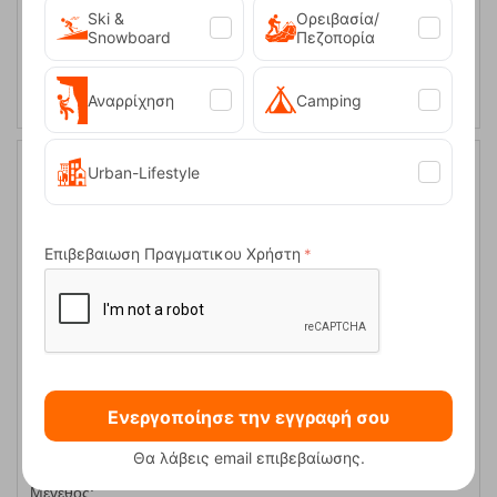
S
M
Ski &
Ορειβασία/
Snowboard
Πεζοπορία
ΕΠΙΛΟΓΕΣ
Αναρρίχηση
Camping
Urban-Lifestyle
20%
Επιβεβαιωση Πραγματικου Χρήστη
Ανδρική Μπλούζα Fleece Perfecto1/4 Atlantic Green Protest
Ενεργοποίησε την εγγραφή σου
Κωδικός:
FRE-17120
34,99
€
Θα λάβεις email επιβεβαίωσης.
Άμεσα
διαθέσιμο
27,99
€
Μέγεθος: