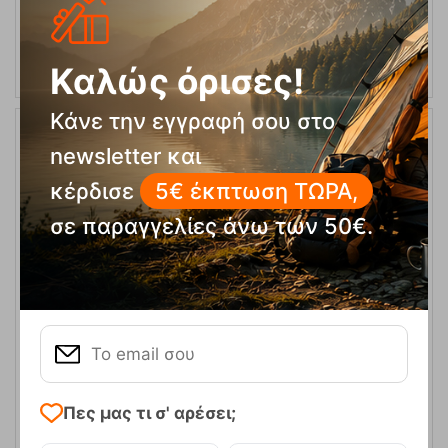
ΕΠΙΛΟΓΕΣ
Καλώς όρισες!
Κάνε την εγγραφή σου στο
newsletter και
κέρδισε
5€ έκπτωση ΤΩΡΑ,
σε παραγγελίες άνω των 50€.
Columbia Klamath Range II Ανδρική Fleece Μπλούζα 1/2 Zip –
Γκρι (City Grey)
Κωδικός:
FRE-16968
44,95
€
Άμεσα
διαθέσιμο
Πες μας τι σ' αρέσει;
Μέγεθος: