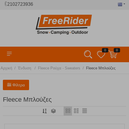
2102723936
0
0
/
/
/
Αρχική
Ένδυση
Fleece Ρούχα - Sweaters
Fleece Μπλούζες
Φίλτρα
Fleece Μπλούζες