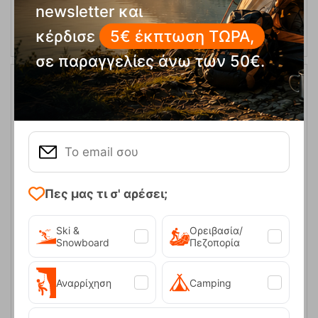
ΑΓΟΡΑ
newsletter και
κέρδισε
5€ έκπτωση ΤΩΡΑ,
σε παραγγελίες άνω των 50€.
Πες μας τι σ' αρέσει;
Όλυμπος- 100 Χρόνια Αεροφωτογραφικό Λεύκωμα Ανάβαση
Ski &
Ορειβασία/
Snowboard
Πεζοπορία
Κωδικός:
FRE-10924
28,00
€
Άμεσα
διαθέσιμο
Αναρρίχηση
Camping