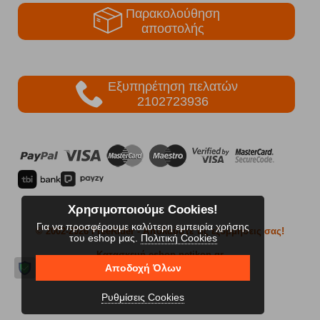
Παρακολούθηση
αποστολής
Εξυπηρέτηση πελατών
2102723936
Χρησιμοποιούμε Cookies!
Για να προσφέρουμε καλύτερη εμπειρία χρήσης
© 2002-2026 FreeRider
- Απολαύστε τις εξορμήσεις σας!
του eshop μας.
Πολιτική Cookies
Κατασκευή eshop netikon.gr
Αποδοχή Όλων
Ρυθμίσεις Cookies