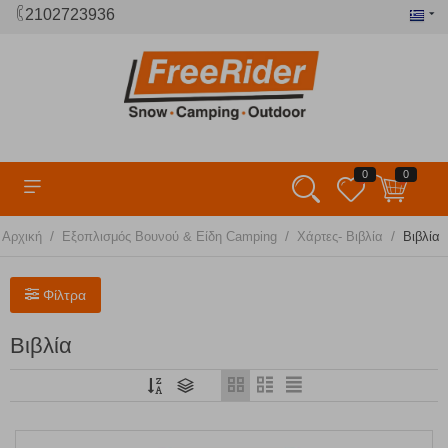
2102723936
0
0
/
/
/
Αρχική
Εξοπλισμός Βουνού & Είδη Camping
Χάρτες- Βιβλία
Βιβλία
Φίλτρα
Βιβλία