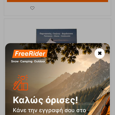
✖
Παρνασσός- Γκιώνα- Βαρδούσια Αεροφωτογραφικό Λεύκωμα
Ανάβαση
Κωδικός:
FRE-10923
18,00
€
Άμεσα
διαθέσιμο
Καλώς όρισες!
Κάνε την εγγραφή σου στο