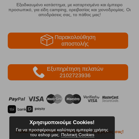
Εξειδικευμένο κατάστημα, με καταρτισμένο και έμπειρο
προσωπικό, για είδη camping, ορειβασίας και χιονοδρομίας. Οι
αποδράσεις σας, το πάθος μας!
Παρακολούθηση
αποστολής
Εξυπηρέτηση πελατών
2102723936
Χρησιμοποιούμε Cookies!
Για να προσφέρουμε καλύτερη εμπειρία χρήσης
© 2002-2026 FreeRider
- Απολαύστε τις εξορμήσεις σας!
του eshop μας.
Πολιτική Cookies