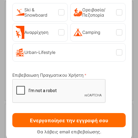
Ski &
Ορειβασία/
Snowboard
Πεζοπορία
Αναρρίχηση
Camping
Urban-Lifestyle
Χάρτης Ανάβαση Νότια Πίνδος- Τζουμέρκα - Περιστέρι -
Επιβεβαιωση Πραγματικου Χρήστη
Κόζιακας-Αυγό 1:50.000
Κωδικός:
FRE-5325
9,50
€
Άμεσα
διαθέσιμο
Ενεργοποίησε την εγγραφή σου
Θα λάβεις email επιβεβαίωσης.