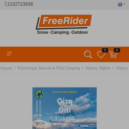
2102723936
0
0
/
/
/
Αρχική
Εξοπλισμός Βουνού & Είδη Camping
Χάρτες- Βιβλία
Χάρτες