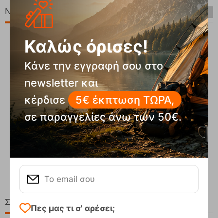
Νέες Παραλαβές
Καλώς όρισες!
Κάνε την εγγραφή σου στο
newsletter και
κέρδισε
5€ έκπτωση ΤΩΡΑ,
σε παραγγελίες άνω των 50€.
Compact Ocean Blue Τηλεσκοπικά Μπατόν Πεζ...
62,50
€
Στη ίδια Τιμή!
Πες μας τι σ' αρέσει;