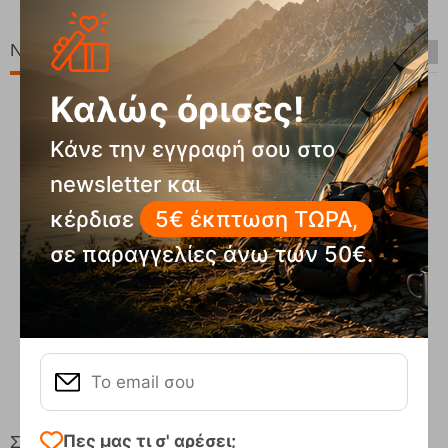
Νέες Παραλαβές
Καλώς όρισες!
Κάνε την εγγραφή σου στο
newsletter και
κέρδισε
5€ έκπτωση ΤΩΡΑ,
σε παραγγελίες άνω των 50€.
Compact Ocean Blue Τηλεσκοπικά Μπατόν Πεζ...
62,50
€
Πες μας τι σ' αρέσει;
Στη ίδια Τιμή!