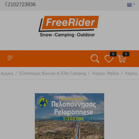
2102723936
0
0
/
/
/
Αρχική
Εξοπλισμός Βουνού & Είδη Camping
Χάρτες- Βιβλία
Χάρτες