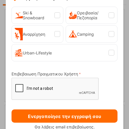
Ski &
Ορειβασία/
Snowboard
Πεζοπορία
Αναρρίχηση
Camping
Urban-Lifestyle
Επιβεβαιωση Πραγματικου Χρήστη
Χάρτης Ανάβαση Νότια Πίνδος- Τζουμέρκα - Περιστέρι -
Κόζιακας-Αυγό 1:50.000
Κωδικός:
FRE-5325
9,50
€
Άμεσα
διαθέσιμο
Ενεργοποίησε την εγγραφή σου
Θα λάβεις email επιβεβαίωσης.