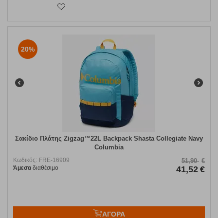
20%
Σακίδιο Πλάτης Zigzag™22L Backpack Shasta Collegiate Navy
Columbia
Κωδικός:
FRE-16909
51,90
€
Άμεσα
διαθέσιμο
41,52
€
ΑΓΟΡΑ