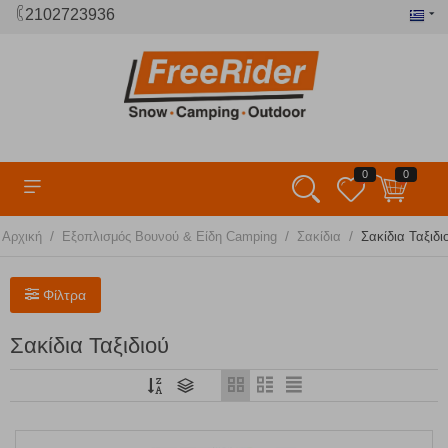
2102723936
0
0
/
/
/
Αρχική
Εξοπλισμός Βουνού & Είδη Camping
Σακίδια
Σακίδια Ταξιδι
Φίλτρα
Σακίδια Ταξιδιού