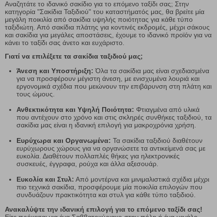
Αναζητάτε το ιδανικό σακίδιο για το επόμενο ταξίδι σας; Στην
κατηγορία "Σακίδια Ταξιδιού" του καταστήματός μας, θα βρείτε μία
μεγάλη ποικιλία από σακίδια υψηλής ποιότητας για κάθε τύπο
ταξιδιώτη. Από σακίδια πλάτης για κοντινές εκδρομές, μέχρι σάκους
και σακίδια για μεγάλες αποστάσεις, έχουμε το ιδανικό προϊόν για να
κάνει το ταξίδι σας άνετο και ευχάριστο.
Γιατί να επιλέξετε τα σακίδια ταξιδιού μας;
Άνεση και Υποστήριξη:
Όλα τα σακίδια μας είναι σχεδιασμένα
για να προσφέρουν μέγιστη άνεση, με ενισχυμένα λουριά και
εργονομικά σχέδια που μειώνουν την επιβάρυνση στη πλάτη και
τους ώμους.
Ανθεκτικότητα και Υψηλή Ποιότητα:
Φτιαγμένα από υλικά
που αντέχουν στο χρόνο και στις σκληρές συνθήκες ταξιδιού, τα
σακίδια μας είναι η ιδανική επιλογή για μακροχρόνια χρήση.
Ευρύχωρα και Οργανωμένα:
Τα σακίδια ταξιδιού διαθέτουν
ευρύχωρους χώρους για να οργανώσετε τα αντικείμενά σας με
ευκολία. Διαθέτουν πολλαπλές θήκες για ηλεκτρονικές
συσκευές, έγγραφα, ρούχα και άλλα αξεσουάρ.
Ευκολία και Στυλ:
Από μοντέρνα και μινιμαλιστικά σχέδια μέχρι
πιο τεχνικά σακίδια, προσφέρουμε μία ποικιλία επιλογών που
συνδυάζουν πρακτικότητα και στυλ για κάθε τύπο ταξιδιού.
Ανακαλύψτε την ιδανική επιλογή για το επόμενο ταξίδι σας!