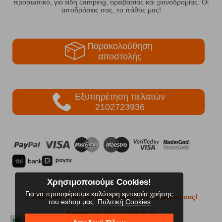
προσωπικό, για είδη camping, ορειβασίας και χιονοδρομίας. Οι
αποδράσεις σας, το πάθος μας!
Παρακολούθηση
αποστολής
Εξυπηρέτηση πελατών
2102723936
Χρησιμοποιούμε Cookies!
Για να προσφέρουμε καλύτερη εμπειρία χρήσης
© 2002-2026 FreeRider
- Απολαύστε τις εξορμήσεις σας!
του eshop μας.
Πολιτική Cookies
Κατασκευή eshop netikon.gr