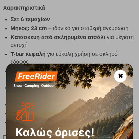
Χαρακτηριστικά
Σετ 6 τεμαχίων
Μήκος:
23 cm
– ιδανικό για σταθερή αγκύρωση
Κατασκευή από σκληρυμένο ατσάλι
για μέγιστη
αντοχή
T-bar κεφαλή
για εύκολη χρήση σε σκληρό
έδαφος
Σχεδιασμένα να «καρφώνουν» σε πέτρες και
✖
ρωγμές και να παραμένουν σταθερά
Ιδανικά για απαιτητικό camping και ορεινές
συνθήκες
Βάρος:
326 g
Περιεχόμενο:
6 x Tarzan Rock πασσαλάκια
Μέγεθος:
23 cm
Καλώς όρισες!
Γιατί να τα επιλέξεις