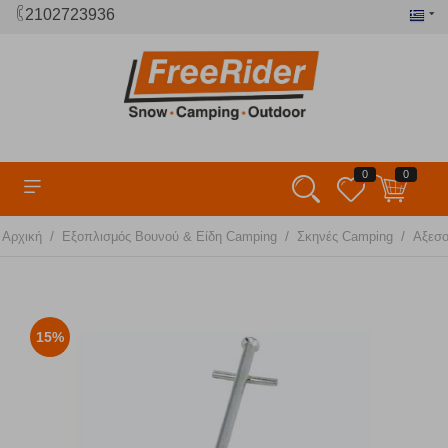
2102723936
0
0
/
/
/
Αρχική
Εξοπλισμός Βουνού & Είδη Camping
Σκηνές Camping
Αξεσ
15%