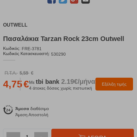
OUTWELL
Πασαλάκια Tarzan Rock 23cm Outwell
Κωδικός:
FRE-3781
Κωδικός Κατασκευαστή:
530290
Π.Τ.Λ.
5,59
€
2.19€/μήνα
tbi
bank
4,75
€
Με
Εξέλιξη τιμής
4 άτοκες δόσεις χωρίς πιστωτική
Άμεσα
διαθέσιμο
Άμεση Αποστολή