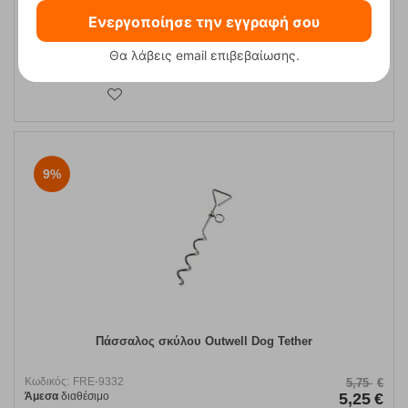
Ενεργοποίησε την εγγραφή σου
Θα λάβεις email επιβεβαίωσης.
ΑΓΟΡΑ
9%
Πάσσαλος σκύλου Outwell Dog Tether
Κωδικός:
FRE-9332
5,75
€
Άμεσα
διαθέσιμο
5,25
€