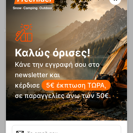
ΑΓΟΡΑ
21%
Καλώς όρισες!
Κάνε την εγγραφή σου στο
newsletter και
κέρδισε
5€ έκπτωση ΤΩΡΑ,
σε παραγγελίες άνω των 50€.
Fulmar 30 lit Ψυγείo Πάγου Outwell
Κωδικός:
FRE-12701
94,95
€
Άμεσα
διαθέσιμο
75,00
€