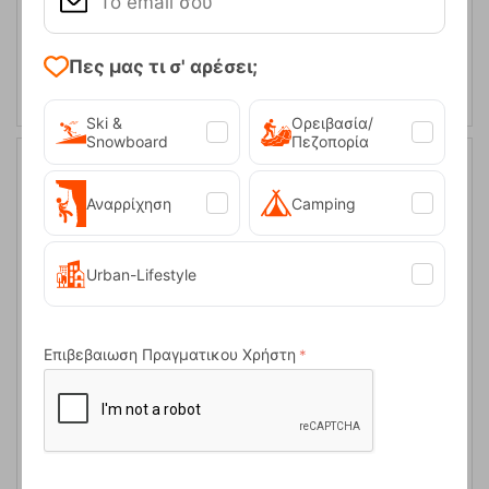
ΑΓΟΡΑ
Πες μας τι σ' αρέσει;
Ski &
Ορειβασία/
Snowboard
Πεζοπορία
16%
Αναρρίχηση
Camping
Urban-Lifestyle
Επιβεβαιωση Πραγματικου Χρήστη
Στρώμα Outwell Flock Classic Single
Κωδικός:
FRE-16468
18,95
€
Άμεσα
διαθέσιμο
15,95
€