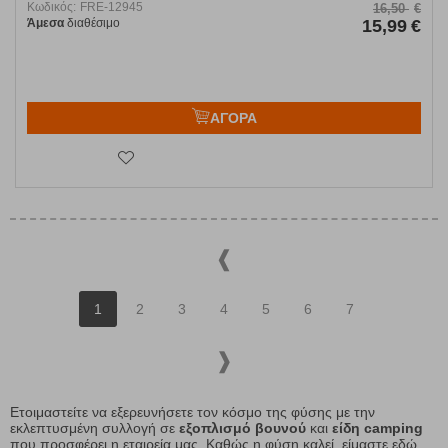
Κωδικός:
FRE-12945
16,50
€
Άμεσα
διαθέσιμο
15,99
€
ΑΓΟΡΑ
1
2
3
4
5
6
7
Ετοιμαστείτε να εξερευνήσετε τον κόσμο της φύσης με την
εκλεπτυσμένη συλλογή σε
εξοπλισμό βουνού
και
είδη camping
που προσφέρει η εταιρεία μας. Καθώς η φύση καλεί, είμαστε εδώ