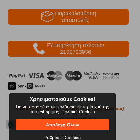
Παρακολούθηση
αποστολής
Εξυπηρέτηση πελατών
2102723936
Χρησιμοποιούμε Cookies!
Για να προσφέρουμε καλύτερη εμπειρία χρήσης
© 2002-2026 FreeRider
- Απολαύστε τις εξορμήσεις σας!
του eshop μας.
Πολιτική Cookies
Κατασκευή eshop netikon.gr
Αποδοχή Όλων
Ρυθμίσεις Cookies