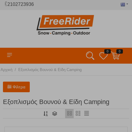
2102723936
0
0
/
Αρχική
Εξοπλισμός Βουνού & Είδη Camping
Φίλτρα
Εξοπλισμός Βουνού & Είδη Camping