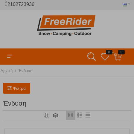
2102723936
0
0
/
Αρχική
Ένδυση
Φίλτρα
Ένδυση