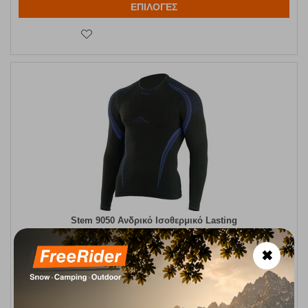
ΕΠΙΛΟΓΕΣ
Stem 9050 Ανδρικό Ισοθερμικό Lasting
Κωδικός:
FRE-10806
44,00
€
✖
Άμεσα
διαθέσιμο
Μέγεθος:
L-XL
2XL-3XL