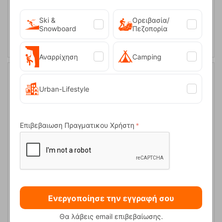
S-M
L-XL
Ski &
Ορειβασία/
ΕΠΙΛΟΓΕΣ
Snowboard
Πεζοπορία
Αναρρίχηση
Camping
Urban-Lifestyle
Επιβεβαιωση Πραγματικου Χρήστη
Wity 9090 Merino 260g Ανδρικό Μάλλινο Ισοθερμικό Lasting
Ενεργοποίησε την εγγραφή σου
Κωδικός:
FRE-10655
104,95
€
Άμεσα
διαθέσιμο
104,94
€
Θα λάβεις email επιβεβαίωσης.
Μέγεθος: