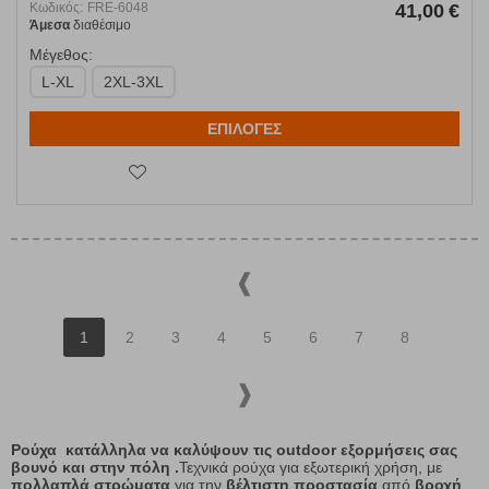
Κωδικός:
FRE-6048
41,00
€
Άμεσα
διαθέσιμο
Μέγεθος:
L-XL
2XL-3XL
ΕΠΙΛΟΓΕΣ
1
2
3
4
5
6
7
8
Ρούχα κατάλληλα να καλύψουν τις outdoor εξορμήσεις σας
βουνό και στην πόλη
.
Τεχνικά ρούχα για εξωτερική χρήση, με
πολλαπλά στρώματα
για την
βέλτιστη προστασία
από
βροχή
,