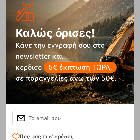
ΕΠΙΛΟΓΕΣ
Καλώς όρισες!
Κάνε την εγγραφή σου στο
newsletter και
κέρδισε
5€ έκπτωση ΤΩΡΑ,
σε παραγγελίες άνω των 50€.
Ανδρικό Ισοθερμικό Κολάν Ateo 6262 Χακί Lasting
Κωδικός:
FRE-5089
30,00
€
Άμεσα
διαθέσιμο
Μέγεθος:
Πες μας τι σ' αρέσει;