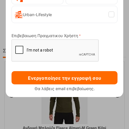
Urban-Lifestyle
Compact Ocean Blue Τηλεσκοπικά Μπατόν Πεζ...
62,50
€
Επιβεβαιωση Πραγματικου Χρήστη
Στη ίδια Τιμή!
30%
Ενεργοποίησε την εγγραφή σου
Θα λάβεις email επιβεβαίωσης.
Ανδρική Μπλούζα Fleece Almeri-M Green Kilpi