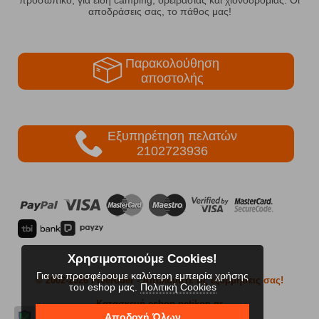
αποδράσεις σας, το πάθος μας!
Παρακολούθηση
αποστολής
Εξυπηρέτηση πελατών
2102723936
Χρησιμοποιούμε Cookies!
Για να προσφέρουμε καλύτερη εμπειρία χρήσης
© 2002-2026 FreeRider
- Απολαύστε τις εξορμήσεις σας!
του eshop μας.
Πολιτική Cookies
Κατασκευή eshop netikon.gr
Αποδοχή Όλων