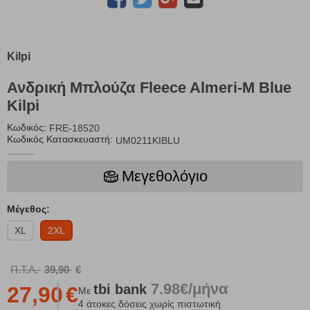
Kilpi
Ανδρική Μπλούζα Fleece Almeri-M Blue
Kilpi
Κωδικός:
FRE-18520
Κωδικός Κατασκευαστή:
UM0211KIBLU
Μεγεθολόγιο
Μέγεθος:
XL
2XL
Π.Τ.Λ.
39,90
€
7.98€/μήνα
tbi
bank
27,90
€
Με
4 άτοκες δόσεις χωρίς πιστωτική