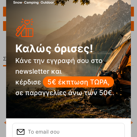
Πληροφορίες
Ερώτηση για το προϊόν
Καλώς όρισες!
Σχετικά Προϊόντα
Κάνε την εγγραφή σου στο
newsletter και
κέρδισε
5€ έκπτωση ΤΩΡΑ,
20%
σε παραγγελίες άνω των 50€.
Κωδ
Άμε