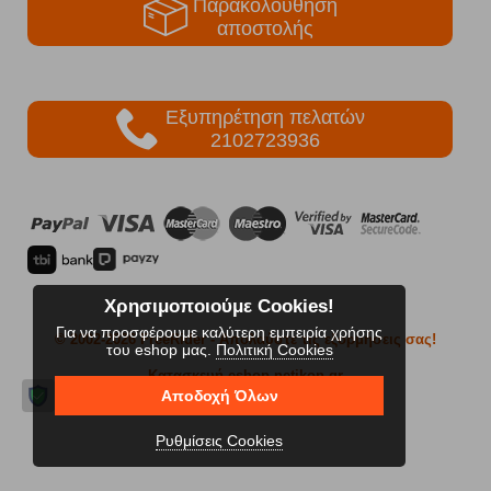
Παρακολούθηση
αποστολής
Εξυπηρέτηση πελατών
2102723936
Χρησιμοποιούμε Cookies!
Για να προσφέρουμε καλύτερη εμπειρία χρήσης
© 2002-2026 FreeRider
- Απολαύστε τις εξορμήσεις σας!
του eshop μας.
Πολιτική Cookies
Κατασκευή eshop netikon.gr
Αποδοχή Όλων
Ρυθμίσεις Cookies