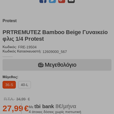
Protest
PRTREMUTEZ Bamboo Beige Γυναικείο
φλις 1/4 Protest
Κωδικός:
FRE-19504
Κωδικός Κατασκευαστή:
12609000_567
Μεγεθολόγιο
Μέγεθος:
36-S
40-L
Π.Τ.Λ.
34,99
€
8€/μήνα
tbi
bank
27,99
€
Με
4 άτοκες δόσεις χωρίς πιστωτική