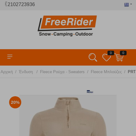
2102723936
0
0
/
/
/
/
Αρχική
Ένδυση
Fleece Ρούχα - Sweaters
Fleece Μπλούζες
PRTR
20%