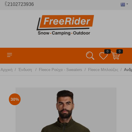
2102723936
0
0
/
/
/
/
Αρχική
Ένδυση
Fleece Ρούχα - Sweaters
Fleece Μπλούζες
Ανδρ
30%