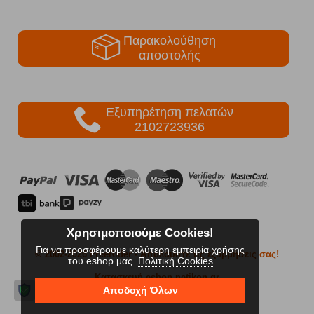
Παρακολούθηση
αποστολής
Εξυπηρέτηση πελατών
2102723936
Χρησιμοποιούμε Cookies!
Για να προσφέρουμε καλύτερη εμπειρία χρήσης
© 2002-2026 FreeRider
- Απολαύστε τις εξορμήσεις σας!
του eshop μας.
Πολιτική Cookies
Κατασκευή eshop netikon.gr
Αποδοχή Όλων