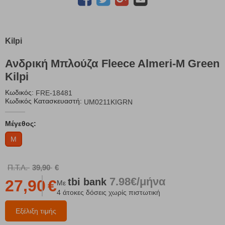
Kilpi
Ανδρική Μπλούζα Fleece Almeri-M Green
Kilpi
Κωδικός:
FRE-18481
Κωδικός Κατασκευαστή:
UM0211KIGRN
Μέγεθος:
M
Π.Τ.Λ.
39,90
€
7.98€/μήνα
tbi
bank
27,90
€
Με
4 άτοκες δόσεις χωρίς πιστωτική
Εξέλιξη τιμής