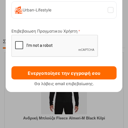
Compact Ocean Blue Τηλεσκοπικά Μπατόν Πεζ...
Urban-Lifestyle
62,50
€
Επιβεβαιωση Πραγματικου Χρήστη
Στη ίδια Τιμή!
30%
Ενεργοποίησε την εγγραφή σου
Θα λάβεις email επιβεβαίωσης.
Ανδρική Μπλούζα Fleece Almeri-M Black Kilpi