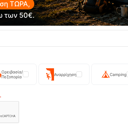
ση ΤΩΡΑ,
ω των 50€.
Ορειβασία/
Αναρρίχηση
Camping
Πεζοπορία