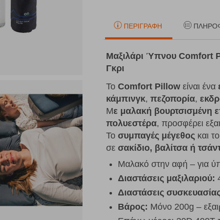
ΠΕΡΙΓΡΑΦΉ
ΠΛΗΡΟ
Μαξιλάρι Ύπνου Comfort Pi
Γκρι
Το
Comfort Pillow
είναι ένα
κάμπινγκ
,
πεζοπορία
,
εκδρ
Μ
ε
μαλακή βουρτσισμένη ε
πολυεστέρα
, προσφέρει εξα
Το
συμπαγές μέγεθος
και τ
σε
σακίδιο
,
βαλίτσα
ή
τσάντ
Μαλακό στην αφή – για ύπ
Διαστάσεις μαξιλαριού:
4
Διαστάσεις συσκευασία
Βάρος:
Μόνο 200g – εξαι