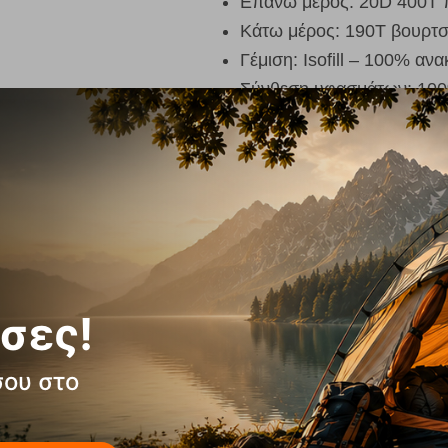
Επάνω μέρος: 20D 400T 
Κάτω μέρος: 190T βουρτσ
Γέμιση: Isofill – 100% α
Σύνθεση υφασμάτων: 10
Χρώμα:
Συνδυασμός Μπλ
Ιδανικό για υπαίθριο ύπνο
Φιλικό προς το περιβάλ
χημικές ουσίες
(
PFC-
Free
σες!
σου στο