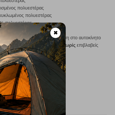
πολυεστέρας
ισμένος πολυεστέρας
νακυκλωμένος πολυεστέρας
0% πολυεστέρας
ε & Γκρι
✖
, κάμπινγκ, ταξίδια ή και για χρήση στο αυτοκίνητο
λον
: ανακυκλωμένη γέμιση και
χωρίς
επιβλαβείς
)