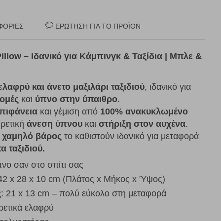
ΦΟΡΊΕΣ
ΕΡΏΤΗΣΗ ΓΙΑ ΤΟ ΠΡΟΪΌΝ
llow – Ιδανικό για Κάμπινγκ & Ταξίδια | Μπλε &
ελαφρύ και άνετο μαξιλάρι ταξιδιού
, ιδανικό για
ομές
και
ύπνο στην ύπαιθρο
.
πιφάνεια
και γέμιση από
100% ανακυκλωμένο
ιρετική
άνεση ύπνου
και
στήριξη στον αυχένα
.
ο
χαμηλό βάρος
το καθιστούν ιδανικό για μεταφορά
α ταξιδιού
.
νο σαν στο σπίτι σας
2 x 28 x 10 cm (Πλάτος x Μήκος x Ύψος)
ς
: 21 x 13 cm – πολύ εύκολο στη μεταφορά
ρετικά ελαφρύ