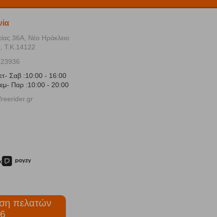
νία
είας 36Α, Νέο Ηράκλειο
, Τ.Κ.14122
723936
ετ- Σαβ :10:00 - 16:00
εμ- Παρ :10:00 - 20:00
reerider.gr
ση πελατών
6