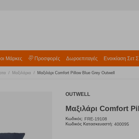
 οι Μάρκες
Προσφορές
Δωροεπιταγές
Ενοικίαση Σετ Σ
/
/
ατα
Μαξιλάρια
Μαξιλάρι Comfort Pillow Blue Grey Outwell
OUTWELL
Μαξιλάρι Comfort Pi
Κωδικός:
FRE-19108
Κωδικός Κατασκευαστή:
400095