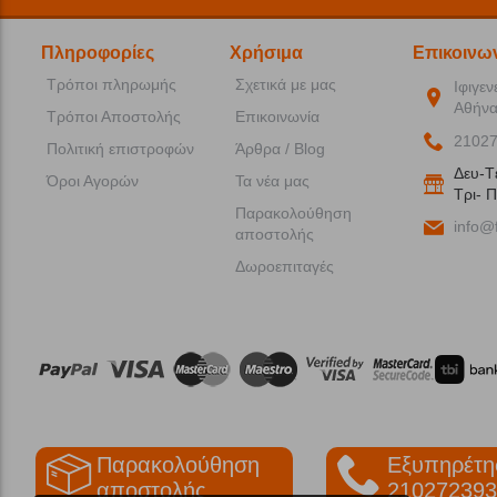
Πληροφορίες
Χρήσιμα
Επικοινω
Τρόποι πληρωμής
Σχετικά με μας
Ιφιγεν
Αθήνα
Τρόποι Αποστολής
Επικοινωνία
2102
Πολιτική επιστροφών
Άρθρα / Blog
Δευ-T
Όροι Αγορών
Τα νέα μας
Tρι- Π
Παρακολούθηση
info@f
αποστολής
Δωροεπιταγές
Παρακολούθηση
Εξυπηρέτη
αποστολής
210272393