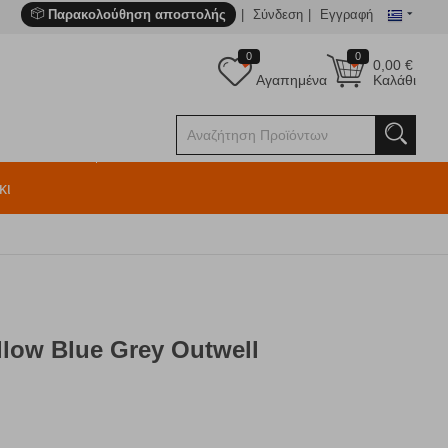
Παρακολούθηση αποστολής
Σύνδεση
Εγγραφή
0
0
0,00
€
Αγαπημένα
Καλάθι
κι
llow Blue Grey Outwell