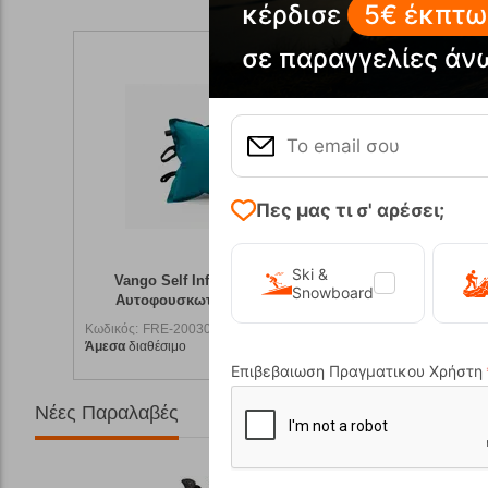
κέρδισε
5€ έκπτω
σε παραγγελίες άν
Πες μας τι σ' αρέσει;
Ski &
Vango Self Inflating Pillow Ocean –
Snowboard
Αυτοφουσκωτό Μαξιλάρι Camping
Κωδικός:
FRE-20030
Άμεσα
διαθέσιμο
18,00
€
Επιβεβαιωση Πραγματικου Χρήστη
Νέες Παραλαβές