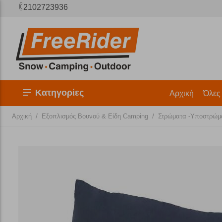
2102723936
Κατηγορίες
Αρχική
Όλες
/
/
Αρχική
Εξοπλισμός Βουνού & Είδη Camping
Στρώματα -Υποστρώμ