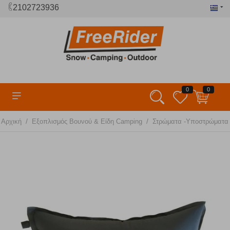
2102723936
0
0
/
/
Αρχική
Εξοπλισμός Βουνού & Είδη Camping
Στρώματα -Υποστρώματα