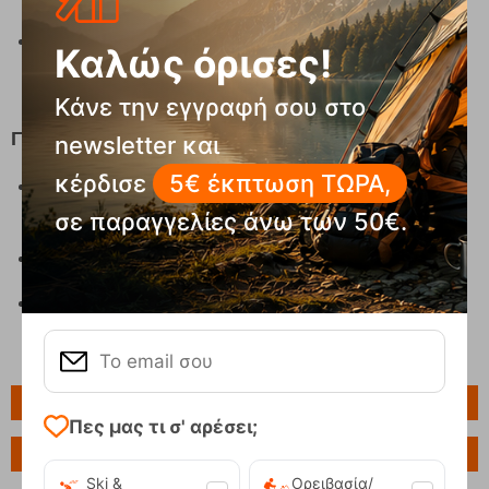
Ιδανικό για camping, τροχόσπιτο, ταξίδια και
Καλώς όρισες!
υπαίθριες δραστηριότητες
Κάνε την εγγραφή σου στο
Γιατί να το επιλέξεις
newsletter και
κέρδισε
5€ έκπτωση ΤΩΡΑ,
Γρήγορο φούσκωμα, έτοιμο για χρήση σε
δευτερόλεπτα
σε παραγγελίες άνω των 50€.
Προσφέρει άνετο και ξεκούραστο ύπνο παντού
Ελαφρύ και compact για εύκολη μεταφορά
Πληροφορίες
Πες μας τι σ' αρέσει;
Ερώτηση για το προϊόν
Ski &
Ορειβασία/