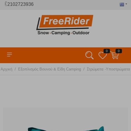
2102723936
0
0
/
/
Αρχική
Εξοπλισμός Βουνού & Είδη Camping
Στρώματα -Υποστρώματα