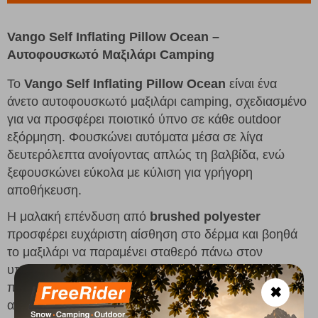
Vango Self Inflating Pillow Ocean –
Αυτοφουσκωτό Μαξιλάρι Camping
Το
Vango Self Inflating Pillow Ocean
είναι ένα
άνετο αυτοφουσκωτό μαξιλάρι camping, σχεδιασμένο
για να προσφέρει ποιοτικό ύπνο σε κάθε outdoor
εξόρμηση. Φουσκώνει αυτόματα μέσα σε λίγα
δευτερόλεπτα ανοίγοντας απλώς τη βαλβίδα, ενώ
ξεφουσκώνει εύκολα με κύλιση για γρήγορη
αποθήκευση.
Η μαλακή επένδυση από
brushed polyester
προσφέρει ευχάριστη αίσθηση στο δέρμα και βοηθά
το μαξιλάρι να παραμένει σταθερό πάνω στον
υπνόσακο. Παράλληλα, η
open-cell foam
ενίσχυση
προσφέρει επιπλέον άνεση, καλύτερη στήριξη του
✖
αυχένα και θερμική μόνωση, ώστε να απολαμβάνετε