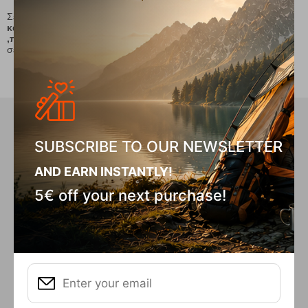
Σε μας θα βρείτε ποικιλία από ορειβατικά
παπούτσια
παντός
καιρού
και πολλαπλών
χρήσεων . Μποτάκια ορειβατικά
,παπούτσια ορεινού τρεξίματος και παπούτσια αναρρίχησης
σε ασυναγώνιστες
τιμές
!
Did you know that in our store we
have...
SUBSCRIBE TO OUR NEWSLETTER
AND EARN INSTANTLY!
5€ off your next purchase!
INTEREST FREE
INSTALLMENTS
For purchases over €50