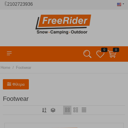
2102723936
0
0
/
Home
Footwear
Φίλτρα
Footwear