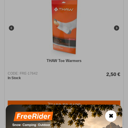
THAW Toe Warmers
CODE:
FRE-17642
2,50
€
In Stock
ADD TO CART
✖