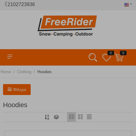
2102723936
0
0
/
/
Home
Clothing
Hoodies
Φίλτρα
Hoodies