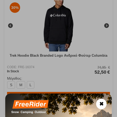
30%
Trek Hoodie Black Branded Logo Ανδρικό Φούτερ Columbia
CODE:
FRE-16374
74,95
€
In Stock
52,50
€
Μέγεθος:
S
M
L
SELECT VARIATION
✖