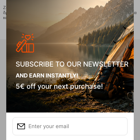
Ζακέτες
φούτερ
, με
κουκούλα
ή χωρίς, για αθλητικές
δραστηριότητες ή για το καθημερινό σας ντύσιμο σε μεγάλη ποικιλία
και σε
μοναδικές τιμές
!
Did you know that in our store we
have...
SUBSCRIBE TO OUR NEWSLETTER
AND EARN INSTANTLY!
5€ off your next purchase!
INTEREST FREE
INSTALLMENTS
For purchases over €50