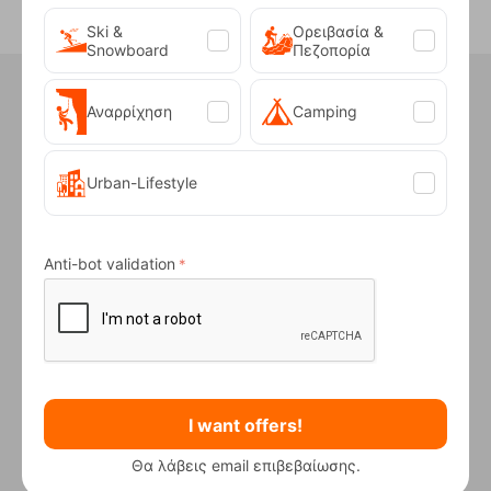
Ski &
Ορειβασία &
Snowboard
Πεζοπορία
Did you know that in our store we
have...
Αναρρίχηση
Camping
Urban-Lifestyle
INTEREST FREE
INSTALLMENTS
Anti-bot validation
For purchases over €50
I want offers!
Θα λάβεις email επιβεβαίωσης.