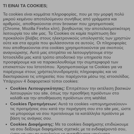
ΤΙ ΕΙΝΑΙ ΤΑ COOKIES;
Τα cookies είναι κομμάτια πληροφορίας, που με την μορφή πολύ
μικρού κειμένου αποτελούμενου συνήθως από γράμματα και
αριθμούς, αποθηκεύονται στον browser που χρησιμοποιείς
(Chrome, Mozilla Firefox κλπ), βοηθώντας την αποτελεσματικότερη
λειτουργία του site μας. Τα Cookies σε καμία περίπτωση δεν
προκαλούν βλάβες στους ηλεκτρονικούς υπολογιστές των χρηστών
ούτε και στα αρχεία που φυλάσσονται σε αυτούς. Οι πληροφορίες
που αποθηκεύονται στα cookies χρησιμοποιούνται για σκοπούς
αναγνώρισης. Αυτό μας επιτρέπει να λειτουργήσουμε στην
Ιστοσελίδα μας κατά τρόπο αποδοτικό την υπηρεσία που
προσφέρουμε και να παρακολουθούμε την συμπεριφορά των
επισκεπτών του Ιστοτόπου. Χρησιμοποιούμε τα Cookies για να
παρέχουμε στους χρήστες/συνδρομητές πληροφορίες και να
διεκπεραιώνει τις υπηρεσίες που παρέχονται μέσω της ιστοσελίδας.
Υπάρχουν 4 διαφορετικοί τύποι cookies:
Cookies Λειτουργικότητας
:
Επιτρέπουν την εκτέλεση βασικών
λειτουργιών του site, όπως την προσθήκη προϊόντων στο
καλάθι και την αποθήκευση προϊόντων στη wishlist.
Cookies Προτιμήσεων:
Αυτά τα cookies «απομνημονεύουν»
τις προτιμήσεις σου κατά την περιήγηση σου στο site μας, ώστε
να μπορούμε να σου προτείνουμε τα κατάλληλα προϊόντα με
βάση τις ανάγκες σου.
Cookies Διαφήμισης:
Με τα cookies διαφήμισης επιδιώκουμε
να σου δείξουμε διαφημίσεις σχετικές με τα ενδιαφέροντά σου,
ώστε να μην σε ενοχλούμε με ανεπιθύμητα μηνύματα.