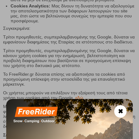
Cookies Analytics:
Μας δίνουν τη δυνατότητα να αξιολογούμε
την αποτελεσματικότητα των διάφορων λειτουργιών του site
μας, έτσι ώστε να βελτιώνουμε συνεχώς την εμπειρία που σου
προσφέρουμε.
Συγκεκριμένα:
Τρίτοι προμηθευτές, συμπεριλαμβανομένης της Google, δύναται να
εμφανίσουν διαφημίσεις της Εταιρίας σε ιστότοπους στο διαδίκτυο.
Τρίτοι προμηθευτές, συμπεριλαμβανομένης της Google, δύναται να
κάνουν χρήση cookies για την ενημέρωσή, βελτιστοποίηση και
προβολή διαφημίσεων που βασίζονται σε προηγούμενη επίσκεψη
του χρήστη στο δικτυακό μας ιστότοπο.
To FreeRider.gr δύναται επίσης να αξιοποιήσει τα cookies από
προηγούμενη επίσκεψη στην ιστοσελίδα της για επαναληπτικό
μάρκετινγκ.
Οι χρήστες μπορούν να επιλέξουν την εξαίρεσή τους από τέτοια
χρήση των cookies από την Google,
εδώ
.
Μπορείτε να ρυθμίσετε τον Browser σας, να σας ενημερώνει κάθε
✖
φορά πριν γίνει η λήψη ενός cookie και να αποφασίζετε εσείς τη
λήψη του ή την απόρριψή του. Σ' αυτή την περίπτωση έχετε υπόψη
ότι ενδέχεται να μην είστε σε θέση να αξιοποιήσετε όλες τις
δυνατότητες του.
Σε ότι αφορά τα cookies
Skroutz Analytics,