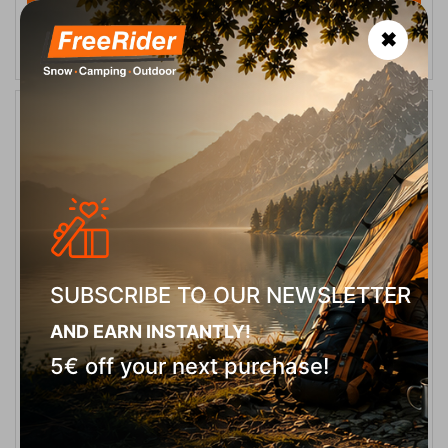
ADD TO CART
✖
8%
SUBSCRIBE TO OUR NEWSLETTER
Φιάλη Βουτανίου Camper Gaz 500 gr
AND EARN INSTANTLY!
5€ off your next purchase!
CODE:
FRE-14655
4,90
€
In Stock
4,50
€