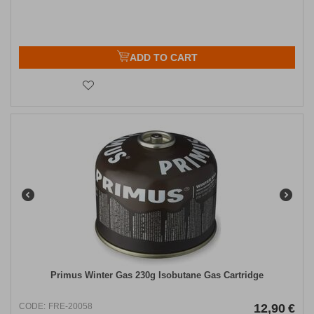
ADD TO CART
Primus Winter Gas 230g Isobutane Gas Cartridge
CODE:
FRE-20058
12,90
€