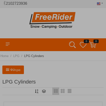
2102723936
0
0
/
/
Home
LPG
LPG Cylinders
Φίλτρα
LPG Cylinders