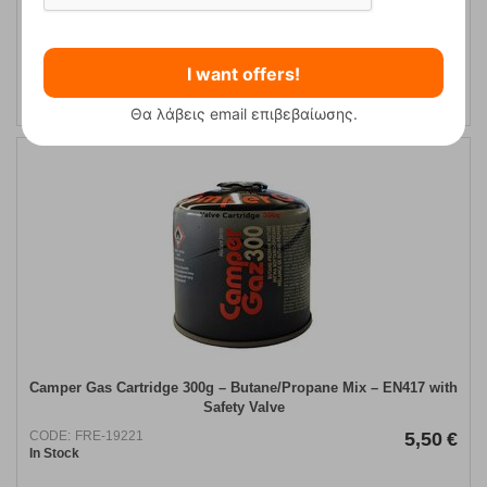
ADD TO CART
I want offers!
Θα λάβεις email επιβεβαίωσης.
Camper Gas Cartridge 300g – Butane/Propane Mix – EN417 with
Safety Valve
CODE:
FRE-19221
5,50
€
In Stock