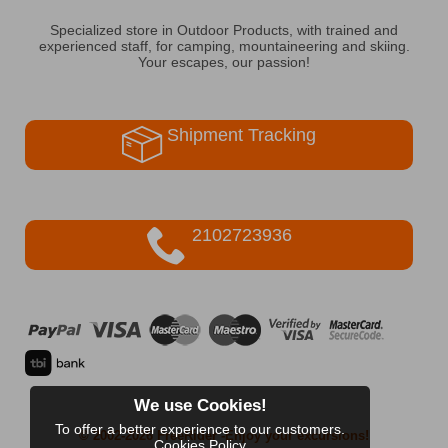
Specialized store in Outdoor Products, with trained and
experienced staff, for camping, mountaineering and skiing.
Your escapes, our passion!
Shipment Tracking
2102723936
We use Cookies!
To offer a better experience to our customers.
© 2002-2026 FreeRider
-Enjoy your excursions!
Cookies Policy