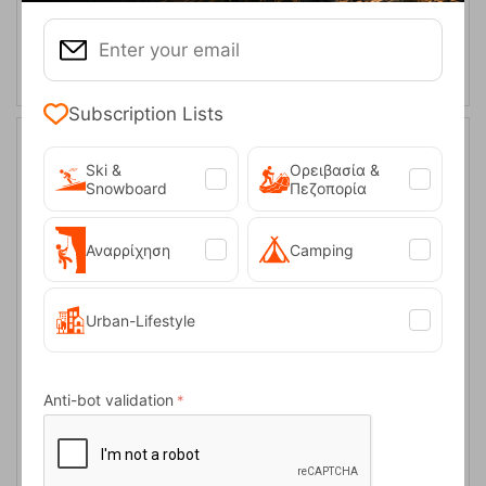
ADD TO CART
Subscription Lists
9%
Ski &
Ορειβασία &
Snowboard
Πεζοπορία
Αναρρίχηση
Camping
Urban-Lifestyle
Φιάλη Βουτανίου Camper Gaz 500 gr
Anti-bot validation
CODE:
FRE-14656
4,95
€
In Stock
4,50
€