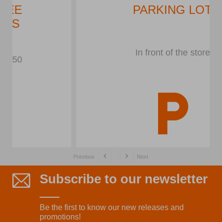
PARKING LOT
In front of the store
Previous
Next
Subscribe to our newsletter
Be the first to know our new releases and
promotions!