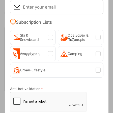
Η σωστή φροντίδα και ο καθαρισμός των αδιάβροχων ορειβατικών
παπουτσιών είναι απαραίτητα για να διατηρηθεί η αδιαβροχοποίηση,
η ανθεκτικότητα και η...
Subscription Lists
Ski &
Ορειβασία &
Snowboard
Πεζοπορία
Αναρρίχηση
Camping
Urban-Lifestyle
09/06/2025
Anti-bot validation
Καρέκλα Παραλίας: Ποια Είναι η Καλύτερη
Επιλογή για το Καλοκαίρι;