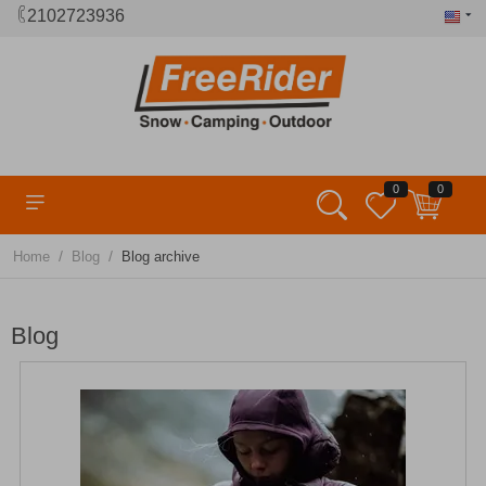
2102723936
0
0
/
/
Home
Blog
Blog archive
Blog