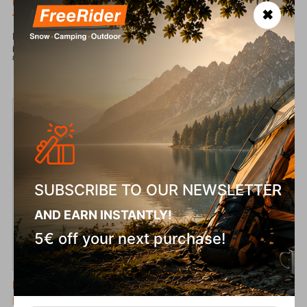
Πώς επιλέγω τη σωστή σόλα στα ορειβατικά
✖
παπούτσια;
Η σόλα είναι η βάση κάθε ορειβατικού παπουτσιού. Παίζει καθοριστικό
ρόλο στην πρόσφυση, την άνεση και την ασφάλεια σε κάθε βήμα,
ειδικά σε...
SUBSCRIBE TO OUR NEWSLETTER
AND EARN INSTANTLY!
5€ off your next purchase!
11/08/2025
Πώς Καθαρίζω τα Αδιάβροχα Ορειβατικά μου
Παπούτσια