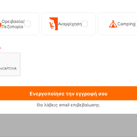
Ορειβασία/
Αναρρίχηση
Camping
Πεζοπορία
Ενεργοποίησε την εγγραφή σου
 230g Φιάλη Υγραεριού Primus
Sonna-M Black Ανδρικό Μπο
12,90
€
89,90
€
Θα λάβεις email επιβεβαίωσης.