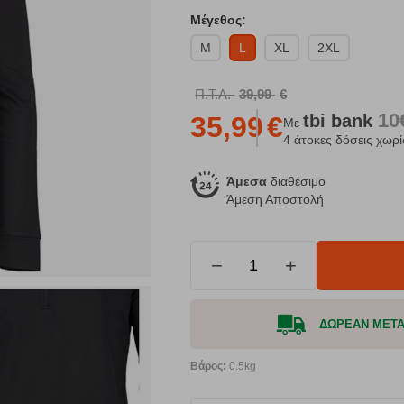
Μέγεθος:
M
L
XL
2XL
Π.Τ.Λ.
39,99
€
10
tbi
bank
35,99
€
Με
4 άτοκες δόσεις χωρί
Άμεσα
διαθέσιμο
Άμεση Αποστολή
−
+
ΔΩΡΕΑΝ ΜΕΤΑΦ
Βάρος:
0.5kg