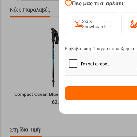
Πες μας τι σ' αρέσει;
Νέες Παραλαβές
Ski &
Snowboard
Επιβεβαιωση Πραγματικου Χρήστη
Compact Ocean Blue Τηλεσκοπικά Μπατόν Πεζ...
Winter Gas
62,50
€
Στη ίδια Τιμή!