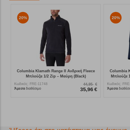
20%
20%
Columbia Klamath Range II Ανδρική Fleece
Columbia K
Μπλούζα 1/2 Zip – Μαύρη (Black)
Μπλούζα 1/
Κωδικός:
FRE-11748
Κωδικός:
FRE
44,95
€
Άμεσα
διαθέσιμο
35,96
€
Άμεσα
διαθέσ