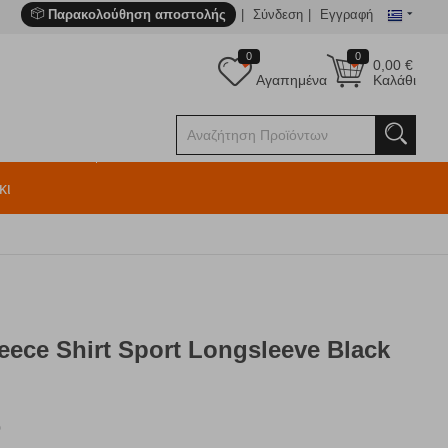
Παρακολούθηση αποστολής
Σύνδεση
Εγγραφή
0
0
0,00
€
Αγαπημένα
Καλάθι
κι
ece Shirt Sport Longsleeve Black
0