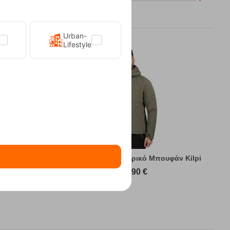
Urban-
Lifestyle
υφάν Kilpi
Sonna-M Green Ανδρικό Μπουφάν Kilpi
89,90
€