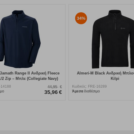
34%
lamath Range II Ανδρική Fleece
Almeri-M Black Ανδρική Μπλο
2 Zip – Μπλε (Collegiate Navy)
Kilpi
-14188
Κωδικός:
FRE-16289
44,95
€
ιμο
35,96
€
Άμεσα
διαθέσιμο