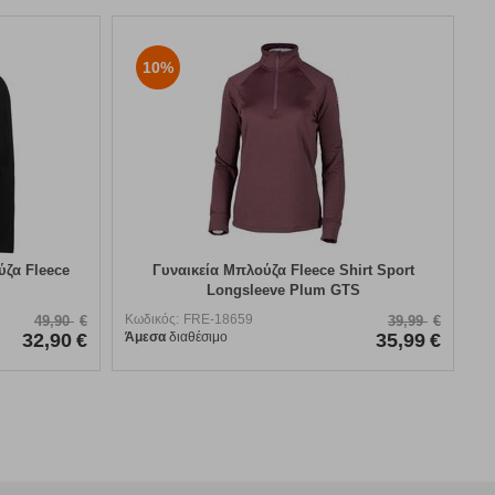
10%
ύζα Fleece
Γυναικεία Μπλούζα Fleece Shirt Sport
Longsleeve Plum GTS
Κωδικός:
FRE-18659
49,90
€
39,99
€
32,90
€
Άμεσα
διαθέσιμο
35,99
€