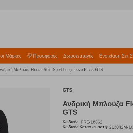
 οι Μάρκες
Προσφορές
Δωροεπιταγές
Ενοικίαση Σετ Σ
Ανδρική Μπλούζα Fleece Shirt Sport Longsleeve Black GTS
GTS
Ανδρική Μπλούζα Fle
GTS
Κωδικός:
FRE-18662
Κωδικός Κατασκευαστή:
213042M-1