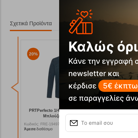
Σχετικά Προϊόντα
Καλώς όρι
20%
20%
Κάνε την εγγραφή 
newsletter και
κέρδισε
5€ έκπτω
σε παραγγελίες άν
δρική
PRTDELANO Jr Aspen Green Παιδικό
PRTDEL
Fleece 1/4 Protest
Κωδικός:
FRE-19513
Κωδικός:
F
34,99
€
39,99
€
Άμεσα
διαθέσιμο
Άμεσα
διαθ
7,99
€
31,99
€