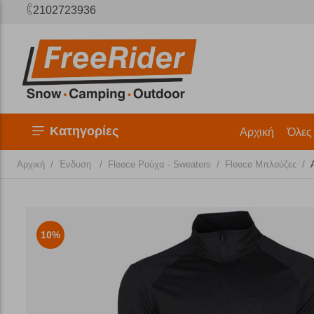
2102723936
Κατηγορίες
Αρχική
Όλες
/
/
/
/
Αρχική
Ένδυση
Fleece Ρούχα - Sweaters
Fleece Μπλούζες
10%