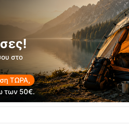
σες!
20%
σου στο
ση ΤΩΡΑ,
ω των 50€.
ANO Jr Twilight Navy Παιδικό
PRTREMUTEZ Glacial Blue Γυναι
Fleece 1/4 Protest
1/4 Protest
RE-19512
Κωδικός:
FRE-19505
39,99
€
έσιμο
Άμεσα
διαθέσιμο
31,99
€