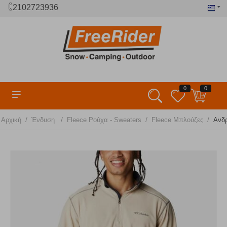
2102723936
0
0
/
/
/
/
Αρχική
Ένδυση
Fleece Ρούχα - Sweaters
Fleece Μπλούζες
Ανδρ