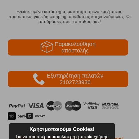
Εξειδικευμένο κατάστημα, με καταρτισμένο και έμπειρο
προσωπικό, για είδη camping, ορειβασίας και χιονοδρομίας. Οι
αποδράσεις σας, το πάθος μας!
Παρακολούθηση
αποστολής
Εξυπηρέτηση πελατών
2102723936
Χρησιμοποιούμε Cookies!
Για να προσφέρουμε καλύτερη εμπειρία χρήσης
© 2002-2026 FreeRider
- Απολαύστε τις εξορμήσεις σας!