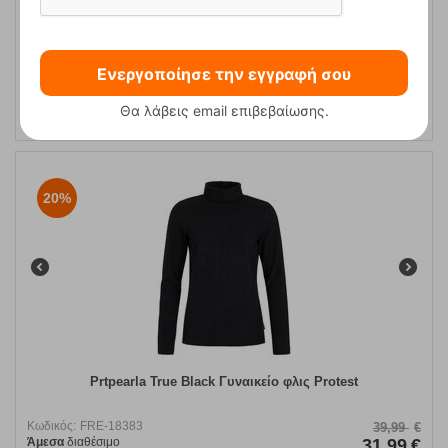
Almeri-M Black Ανδρική Μπλούζα Fleece Kilpi
Ενεργοποίησε την εγγραφή σου
Κωδικός:
FRE-16289
49,90
€
Θα λάβεις email επιβεβαίωσης.
Άμεσα
διαθέσιμο
32,90
€
20%
Prtpearla True Black Γυναικείο φλις Protest
Κωδικός:
FRE-18383
39,99
€
Άμεσα
διαθέσιμο
31,99
€