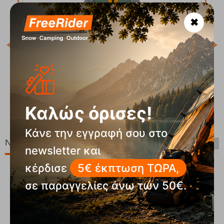
✖
Κωδ
Άμε
ζα
PRTDELANO Jr Aspen Green Παιδικό Fleece 1/4
Protest
Κωδικός:
FRE-19513
99
€
39,99
€
Καλώς όρισες!
Άμεσα
διαθέσιμο
99
€
31,99
€
Κάνε την εγγραφή σου στο
Νέες Παραλαβές
newsletter και
κέρδισε
5€ έκπτωση ΤΩΡΑ,
σε παραγγελίες άνω των 50€.