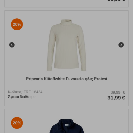
20%
Prtpearla Kittoffwhite Γυναικείο φλις Protest
Κωδικός:
FRE-18434
39,99
€
Άμεσα
διαθέσιμο
31,99
€
20%