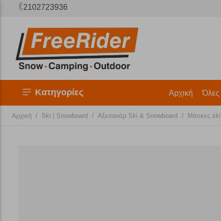
2102723936
Κατηγορίες
Αρχική
Όλες
/
/
/
Αρχική
Ski | Snowboard
Αξεσουάρ Ski & Snowboard
Μάσκες ski