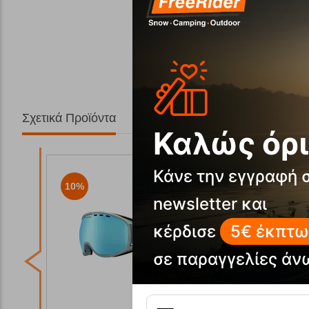
Σχετικά Προϊόντα
Καλώς όρι
Κάνε την εγγραφή 
10%
10%
newsletter και
κέρδισε
5€ έκπτω
σε παραγγελίες άν