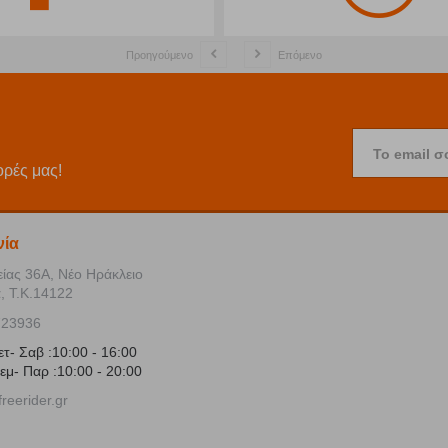
Προηγούμενο
Επόμενο
Το email σ
ορές μας!
νία
είας 36Α, Νέο Ηράκλειο
, Τ.Κ.14122
723936
ετ- Σαβ :10:00 - 16:00
εμ- Παρ :10:00 - 20:00
reerider.gr