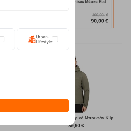
Μάσκα Red
Rush 14BL3 Matt Blue Unisex Μάσκα Red
Bull
Κωδικός:
FRE-19435
100,00
€
100,00
€
Άμεσα
διαθέσιμο
90,00
€
90,00
€
Urban-
Lifestyle
υφάν Kilpi
Sonna-M Green Ανδρικό Μπουφάν Kilpi
89,90
€