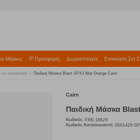
 οι Μάρκες
Προσφορές
Δωροεπιταγές
Ενοικίαση Σετ Σ
/
 και snowboard
Παιδική Μάσκα Blast SPX3 Mat Orange Cairn
Cairn
Παιδική Μάσκα Blas
Κωδικός:
FRE-18629
Κωδικός Κατασκευαστή:
0581429-S