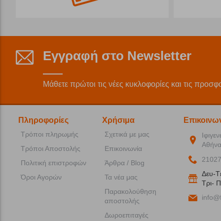
Εγγραφή στο Newsletter
Μάθετε πρώτοι τις νέες κυκλοφορίες και τις προσφ
Πληροφορίες
Χρήσιμα
Επικοινω
Τρόποι πληρωμής
Σχετικά με μας
Ιφιγεν
Αθήνα
Τρόποι Αποστολής
Επικοινωνία
2102
Πολιτική επιστροφών
Άρθρα / Blog
Δευ-T
Όροι Αγορών
Τα νέα μας
Tρι- Π
Παρακολούθηση
info@f
αποστολής
Δωροεπιταγές