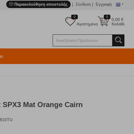
Παρακολούθηση αποστολής
Σύνδεση
Εγγραφή
0
0
0,00
€
Αγαπημένα
Καλάθι
κι
t SPX3 Mat Orange Cairn
P810TU