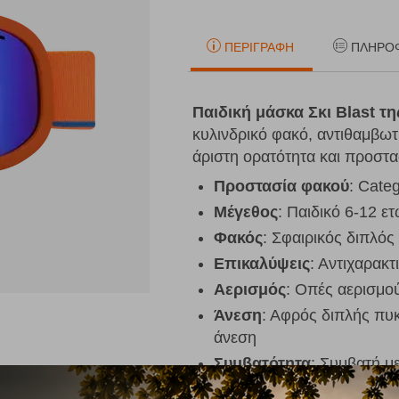
ΠΕΡΙΓΡΑΦΉ
ΠΛΗΡΟ
Παιδική μάσκα Σκι Blast τ
κυλινδρικό φακό, αντιθαμβωτ
άριστη ορατότητα και προστα
Προστασία φακού
: Cate
Μέγεθος
: Παιδικό 6-12 ε
Φακός
: Σφαιρικός διπλός
Επικαλύψεις
: Αντιχαρακ
Αερισμός
: Οπές αερισμο
Άνεση
: Αφρός διπλής πυ
άνεση
Συμβατότητα
: Συμβατή μ
Προστασία UV
: 100% U