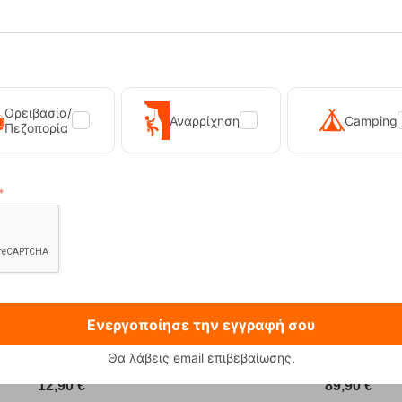
hos L Pure SPX3 Mat Agate Gray
Soar 13YE2 Matt Black Unisex 
Unisex Μάσκα Cairn
Bull
RE-19459
Κωδικός:
FRE-19441
62,00
€
έσιμο
Άμεσα
διαθέσιμο
55,80
€
Ορειβασία/
Αναρρίχηση
Camping
Πεζοπορία
Ενεργοποίησε την εγγραφή σου
Θα λάβεις email επιβεβαίωσης.
 230g Φιάλη Υγραεριού Primus
Sonna-M Black Ανδρικό Μπο
12,90
€
89,90
€