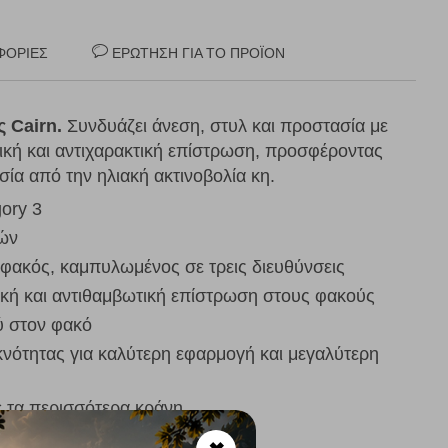
ΦΟΡΊΕΣ
ΕΡΏΤΗΣΗ ΓΙΑ ΤΟ ΠΡΟΪΌΝ
ης
Cairn.
Συνδυάζει άνεση, στυλ και προστασία με
ική και αντιχαρακτική επίστρωση, προσφέροντας
σία από την ηλιακή ακτινοβολία κη.
gory 3
τών
 φακός, καμπυλωμένος σε τρεις διευθύνσεις
τική και αντιθαμβωτική επίστρωση στους φακούς
ύ στον φακό
κνότητας για καλύτερη εφαρμογή και μεγαλύτερη
ε τα περισσότερα κράνη
VA/UVB προστασία