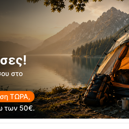
σες!
σου στο
10%
ση ΤΩΡΑ,
ω των 50€.