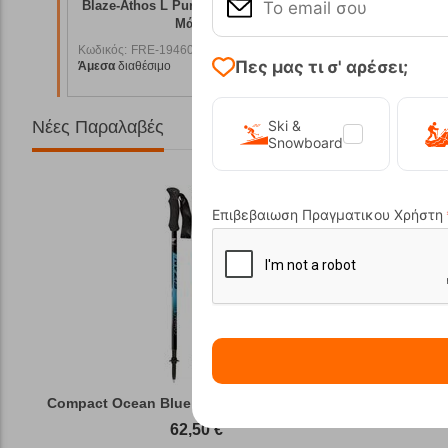
e Μάσκα
Blaze-Athos L Pure SPX3 Mat Sauge White
Blaze At
Μάσκα Cairn
Κωδικός:
FRE-19460
Κωδικός:
F
78,00
€
62,00
€
Πες μας τι σ' αρέσει;
Άμεσα
διαθέσιμο
Άμεσα
διαθ
0,20
€
55,80
€
Νέες Παραλαβές
Ski &
Snowboard
Επιβεβαιωση Πραγματικου Χρήστη
Compact Ocean Blue Τηλεσκοπικά Μπατόν Πεζ...
Winter Gas
62,50
€