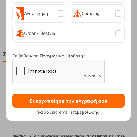
Αναρρίχηση
Camping
Compact Ocean Blue Τηλεσκοπικά Μπατόν Πεζ...
62,50
€
Urban-Lifestyle
Στη ίδια Τιμή!
Επιβεβαιωση Πραγματικου Χρήστη
15%
Ενεργοποίησε την εγγραφή σου
Θα λάβεις email επιβεβαίωσης.
Μάσκα Σκι & Snowboard Raider Neon Pink Happy ML Rose