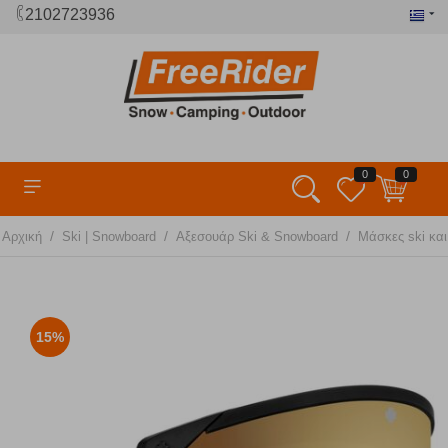
2102723936
0
0
/
/
/
Αρχική
Ski | Snowboard
Αξεσουάρ Ski & Snowboard
Μάσκες ski κα
15%