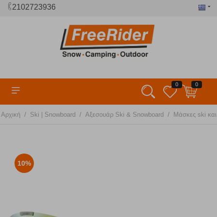
2102723936
0
0
/
/
/
Αρχική
Ski | Snowboard
Αξεσουάρ Ski & Snowboard
Μάσκες ski κα
10%