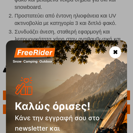
snowboard.
Προστατεύει από έντονη ηλιοφάνεια και UV
ακτινοβολία με κατηγορία 3 και διπλό φακό.
Συνδυάζει άνεση, σταθερή εφαρμογή και
λειτουργικότητα χάρη στην αντιθαμβωτική και
διπλής πυκνότητας αφρώδη κατασκευή.
✖
Πληροφορίες
Καλώς όρισες!
Ερώτηση για το προϊόν
Κάνε την εγγραφή σου στο
newsletter και