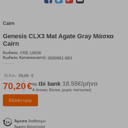
Cairn
Genesis CLX3 Mat Agate Gray Μάσκα
Cairn
Κωδικός:
FRE-19036
Κωδικός Κατασκευαστή:
0580961-883
Π.Τ.Λ.
78,00
€
18.55€/μήνα
tbi
bank
70,20
€
Με
4 άτοκες δόσεις χωρίς πιστωτική
Εξέλιξη τιμής
Άμεσα
διαθέσιμο
Άμεση Αποστολή