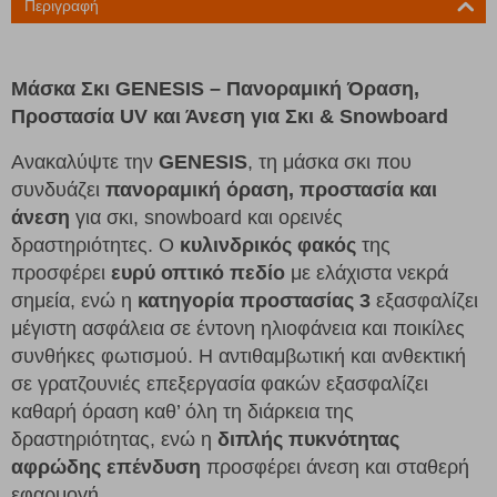
Περιγραφή
Μάσκα Σκι GENESIS – Πανοραμική Όραση,
Προστασία UV και Άνεση για Σκι & Snowboard
Ανακαλύψτε την
GENESIS
, τη μάσκα σκι που
συνδυάζει
πανοραμική όραση, προστασία και
άνεση
για σκι, snowboard και ορεινές
δραστηριότητες. Ο
κυλινδρικός φακός
της
προσφέρει
ευρύ οπτικό πεδίο
με ελάχιστα νεκρά
σημεία, ενώ η
κατηγορία προστασίας 3
εξασφαλίζει
μέγιστη ασφάλεια σε έντονη ηλιοφάνεια και ποικίλες
συνθήκες φωτισμού. Η αντιθαμβωτική και ανθεκτική
σε γρατζουνιές επεξεργασία φακών εξασφαλίζει
καθαρή όραση καθ’ όλη τη διάρκεια της
δραστηριότητας, ενώ η
διπλής πυκνότητας
αφρώδης επένδυση
προσφέρει άνεση και σταθερή
εφαρμογή.