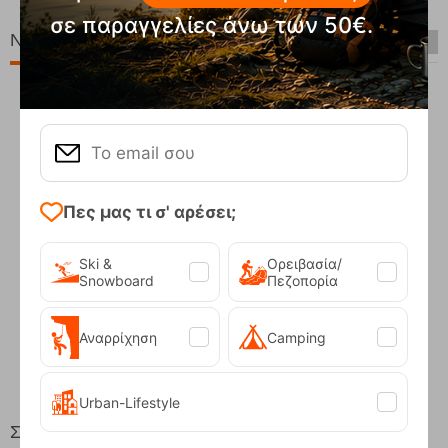
σε παραγγελίες άνω των 50€.
Νέες Παραλαβές
Πες μας τι σ' αρέσει;
Ski &
Ορειβασία/
Snowboard
Πεζοπορία
Compact Ocean Blue Τηλεσκοπικά Μπατόν Πεζ...
Αναρρίχηση
Camping
62,50
€
Urban-Lifestyle
Στη ίδια Τιμή!