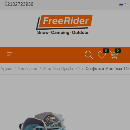
2102723936
0
0
/
/
/
Αρχική
Υποδήματα
Μποτάκια Ορειβατικά
Ορειβατικά Μποτάκια 1451