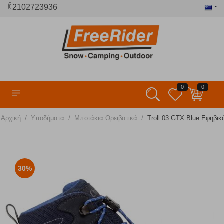
2102723936
0
0
/
/
/
Αρχική
Υποδήματα
Μποτάκια Ορειβατικά
Troll 03 GTX Blue Εφηβικ
30%