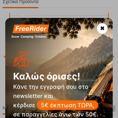
Σχετικά Προϊόντα
✖
Tro
Κωδ
Άμε
Καλώς όρισες!
uca
Pointer 01 GTX Ανδρικά Ορειβατικά Μποτάκια
Chiruca
Κάνε την εγγραφή σου στο
Κωδικός:
FRE-20036
Άμεσα
διαθέσιμο
00
€
139,90
€
newsletter και
κέρδισε
5€ έκπτωση ΤΩΡΑ,
Νέες Παραλαβές
σε παραγγελίες άνω των 50€.