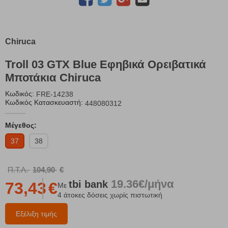
Chiruca
Troll 03 GTX Blue Εφηβικά Ορειβατικά
Μποτάκια Chiruca
Κωδικός:
FRE-14238
Κωδικός Κατασκευαστή:
448080312
Μέγεθος:
37
38
Π.Τ.Λ.
104,90
€
19.36€/μήνα
tbi
bank
73,43
€
Με
4 άτοκες δόσεις χωρίς πιστωτική
Εξέλιξη τιμής