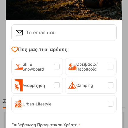
Πες μας τι σ' αρέσει;
Ski &
Ορειβασία/
Compact Ocean Blue Τηλεσκοπικά Μπατόν Πεζ...
Snowboard
Πεζοπορία
62,50
€
Αναρρίχηση
Camping
Στη ίδια Τιμή!
Urban-Lifestyle
Επιβεβαιωση Πραγματικου Χρήστη
6%