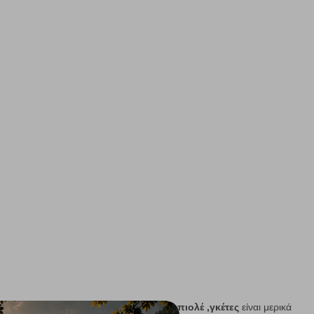
νηση στο χιόνι και τον πάγο .
Κραμπόν ,πιολέ ,γκέτες
είναι μερικά