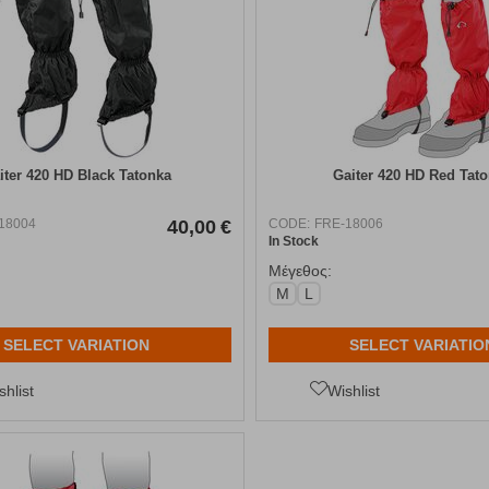
iter 420 HD Black Tatonka
Gaiter 420 HD Red Tat
18004
40,00
€
CODE:
FRE-18006
In Stock
Μέγεθος:
M
L
SELECT VARIATION
SELECT VARIATIO
shlist
Wishlist