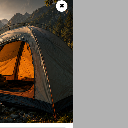
 στο
χειμερινό βουνό.
✖