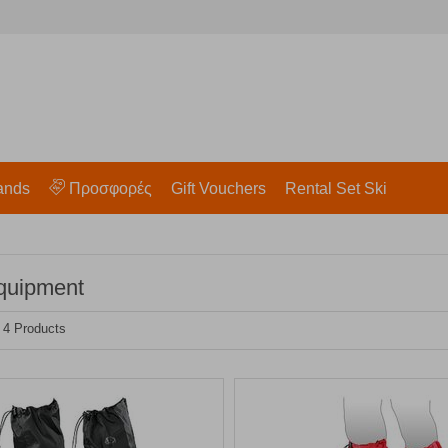
ands
Προσφορές
Gift Vouchers
Rental Set Ski
quipment
- 4 Products