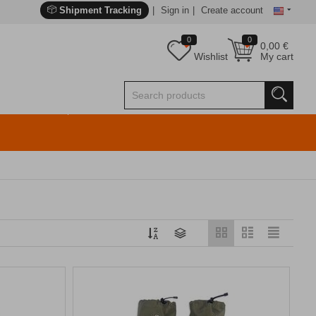
Shipment Tracking
Sign in
Create account
0
0
0,00
€
Wishlist
My cart