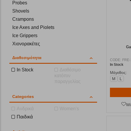
Probes
Shovels
Crampons
Ice Axes and Piolets
Ice Grippers
Χιονορακέτες
Ga
Διαθεσιμότητα
CODE:
FRE-
In Stock
In Stock
Διαθέσιμο
Μέγεθος:
κατόπιν
M
L
παραγγελίας
Categories
Wi
Ανδρικά
Women's
Παιδικά