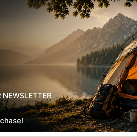
ίτητο εξοπλισμό που πρέπει να προμηθευτείτε για ασφαλείς διαβάσεις
R NEWSLETTER
rchase!