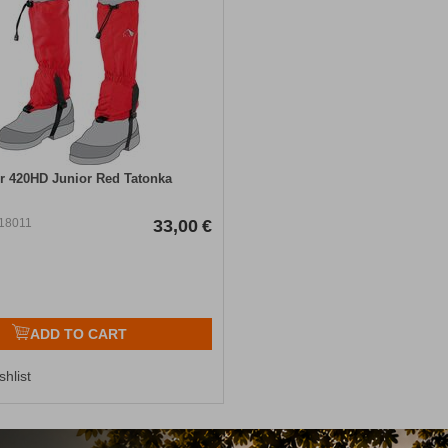
er 420HD Junior Red Tatonka
18011
33,00
€
ADD TO CART
shlist
ατηγορία θα βρείτε
χειμερινό εξοπλισμό
που μας χρειάζεται για την κί