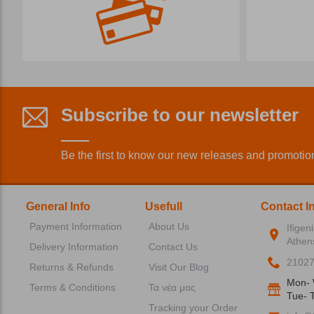
Subscribe to our newsletter
Be the first to know our new releases and promotio
General Info
Usefull
Contact I
Payment Information
About Us
Ifigen
Athen
Delivery Information
Contact Us
2102
Returns & Refunds
Visit Our Blog
Mon- 
Terms & Conditions
Τα νέα μας
Tue- T
Tracking your Order