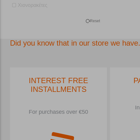
Χιονορακέτες
Reset
Did you know that in our store we have.
INTEREST FREE
P
INSTALLMENTS
In
For purchases over €50