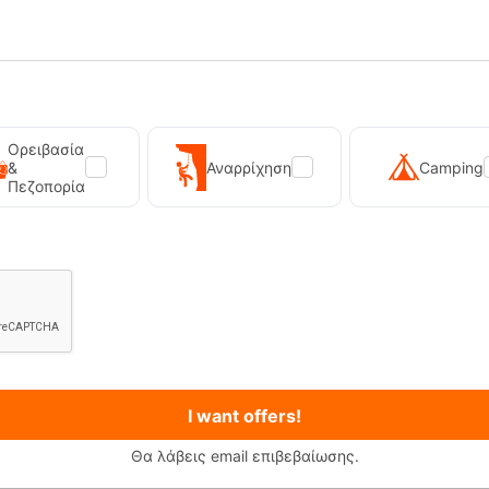
Ορειβασία
&
Αναρρίχηση
Camping
Πεζοπορία
I want offers!
Θα λάβεις email επιβεβαίωσης.