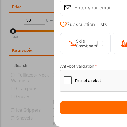
Price
€
–
€
Subscription Lists
33
€
40
€
Ski &
Snowboard
Κατηγορία
Anti-bot validation
Fullfaces- Neck
Beanies
Warmers
Crampons
Gaiter
Gloves
Ice Axes and
Piolets
Ice Grippers
Probes
Shovels
Winter
Equipment