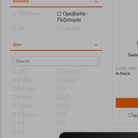
Activity
Ποδήλατο
Ορειβασία -
Πεζοπορία
Ski
Lifestyle
Size
Gait
CODE:
FRE-
L/XL
2-4 ετών
In Stock
4 ετών
5 ετών
5-7 ετών
6
6 ετών
6,5
7 ετών
7,5
7-8 ετών
8
Wi
8,5
9
9,5
9-10 ετών
Σε αυτή την κ