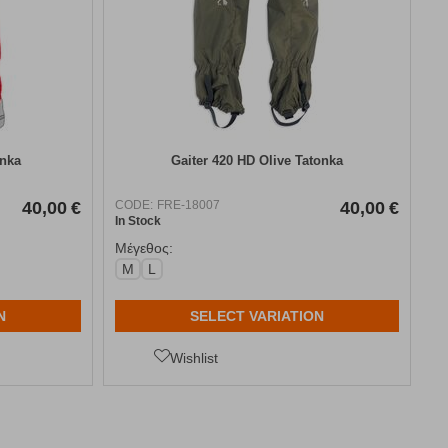
onka
Gaiter 420 HD Olive Tatonka
40,00
€
CODE:
FRE-18007
40,00
€
In Stock
Μέγεθος:
M
L
N
SELECT VARIATION
Wishlist