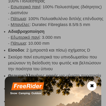
100% Πολυεστέρας
-
Εσωτερικό πανί
: 100% Πολυεστέρας (διάτρητος)
- Διαπνέον
-
Πάτωμα
: 100% Πολυαιθυλένιο διπλής επένδυσης
-
Μπανέλες
: Duratec Fibreglass 8.5/9.5 mm
Αδιαβροχοποίηση
-
Εξωτερικό πανί
: 3.000 mm
-
Πάτωμα
: 10.000 mm
Είσοδοι
: 2 (μπροστά και πίσω) σχήματος D
Σκούρο πανί εσωτερικά του υπνοδωματίου που
μειώνουν τη διείσδυση του φωτός και βελτιώσουν
την ποιότητα του ύπνου
Θερμοκολλημένες ραφές
για μέγιστη προστασία
από αέρα και βροχή
✖
Πόρτα σε σχήμα D στο εσωτερικό για εύκολη
πρόσβαση
Υπνοδωμάτιο με ενιαίο πάτωμα