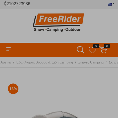
2102723936
0
0
/
/
/
Αρχική
Εξοπλισμός Βουνού & Είδη Camping
Σκηνές Camping
Σκηνέ
16%