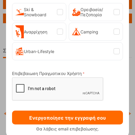
Πληροφορίες
Ski &
Ορειβασία/
Snowboard
Πεζοπορία
Ερώτηση για το προϊόν
Αναρρίχηση
Camping
Σχετικά Προϊόντα
Urban-Lifestyle
Επιβεβαιωση Πραγματικου Χρήστη
15%
Ενεργοποίησε την εγγραφή σου
Κωδ
Άμε
Θα λάβεις email επιβεβαίωσης.