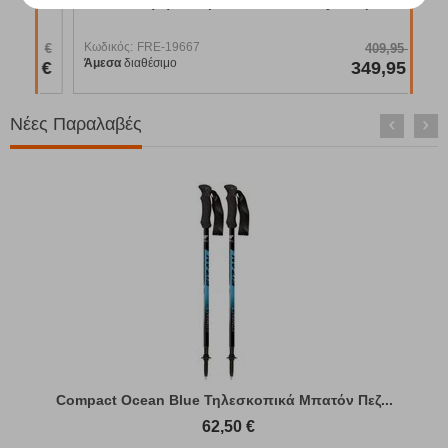
Σκηνή 4 Ατόμων Skarvan 4 Easy Camp
Κωδικός:
FRE-19667
95
€
409,95
€
Άμεσα
διαθέσιμο
95
€
349,95
€
Νέες Παραλαβές
Compact Ocean Blue Τηλεσκοπικά Μπατόν Πεζ...
62,50
€