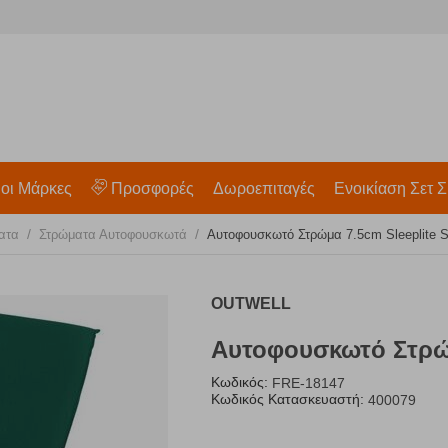
 οι Μάρκες
Προσφορές
Δωροεπιταγές
Ενοικίαση Σετ Σ
/
/
ατα
Στρώματα Αυτοφουσκωτά
Αυτοφουσκωτό Στρώμα 7.5cm Sleeplite Si
OUTWELL
Αυτοφουσκωτό Στρώμ
Κωδικός:
FRE-18147
Κωδικός Κατασκευαστή:
400079