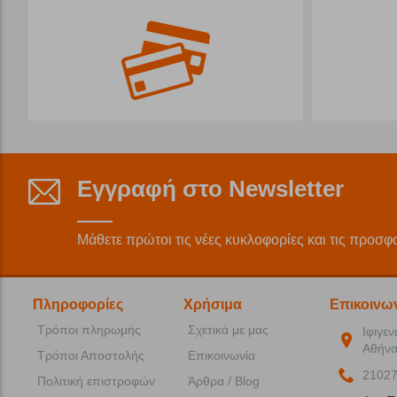
Εγγραφή στο Newsletter
Μάθετε πρώτοι τις νέες κυκλοφορίες και τις προσφ
Πληροφορίες
Χρήσιμα
Επικοινω
Τρόποι πληρωμής
Σχετικά με μας
Ιφιγεν
Αθήνα
Τρόποι Αποστολής
Επικοινωνία
2102
Πολιτική επιστροφών
Άρθρα / Blog