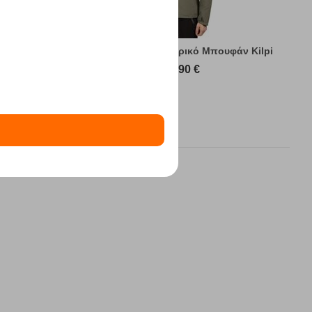
υφάν Kilpi
Sonna-M Green Ανδρικό Μπουφάν Kilpi
89,90
€