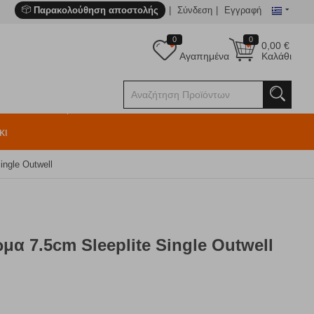
Παρακολούθηση αποστολής
Σύνδεση
Εγγραφή
0
0
0,00
€
Αγαπημένα
Καλάθι
κι
ngle Outwell
α 7.5cm Sleeplite Single Outwell