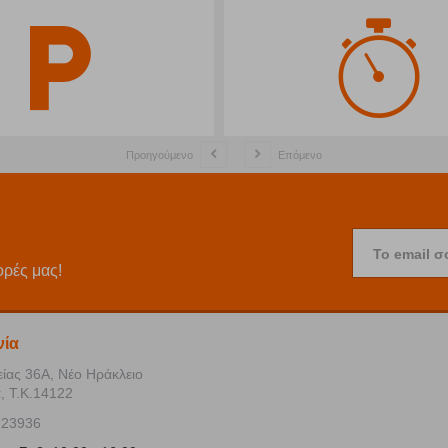
Προηγούμενο
Επόμενο
Το email σ
ορές μας!
νία
είας 36Α, Νέο Ηράκλειο
, Τ.Κ.14122
723936