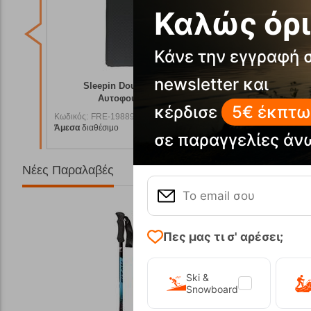
Καλώς όρι
Κάνε την εγγραφή 
newsletter και
κωτο
Sleepin Double 5.0cm Στρώμα
Kestre
Αυτοφούσκωτο Outwell
κέρδισε
5€ έκπτω
Κωδικός:
FRE-19889
Κωδικός:
F
39,95
€
94,95
€
Άμεσα
διαθέσιμο
Άμεσα
διαθ
9,95
€
79,95
€
σε παραγγελίες άν
Νέες Παραλαβές
Πες μας τι σ' αρέσει;
Ski &
Snowboard