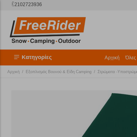
2102723936
Κατηγορίες
Αρχική
Όλες
/
/
Αρχική
Εξοπλισμός Βουνού & Είδη Camping
Στρώματα -Υποστρώμ