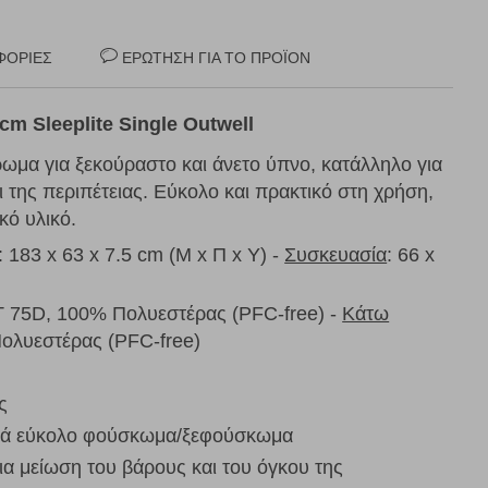
ΦΟΡΊΕΣ
ΕΡΏΤΗΣΗ ΓΙΑ ΤΟ ΠΡΟΪΌΝ
m Sleeplite Single Outwell
α για ξεκούραστο και άνετο ύπνο, κατάλληλο για
ι της περιπέτειας. Εύκολο και πρακτικό στη χρήση,
κό υλικό.
: 183 x 63 x 7.5 cm (Μ x Π x Υ) -
Συσκευασία
: 66 x
T 75D, 100% Πολυεστέρας (PFC-free) -
Κάτω
ολυεστέρας (PFC-free)
ς
τικά εύκολο φούσκωμα/ξεφούσκωμα
ια μείωση του βάρους και του όγκου της