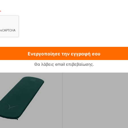
 230g Φιάλη Υγραεριού Primus
Sonna-M Black Ανδρικό Μπο
12,90
€
89,90
€
Ενεργοποίησε την εγγραφή σου
Θα λάβεις email επιβεβαίωσης.