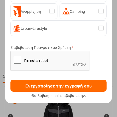
Αναρρίχηση
Camping
Urban-Lifestyle
Compact Ocean Blue Τηλεσκοπικά Μπατόν Πεζ...
Επιβεβαιωση Πραγματικου Χρήστη
62,50
€
Στη ίδια Τιμή!
Ενεργοποίησε την εγγραφή σου
Θα λάβεις email επιβεβαίωσης.
40%