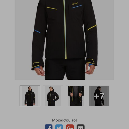
+7
Μοιράσου το!