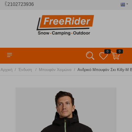
2102723936
0
0
/
/
/
Αρχική
Ένδυση
Μπουφάν Χειμώνα
Ανδρικό Μπουφάν Σκι Killy-M Bl