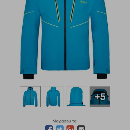
+5
Μοιράσου το!