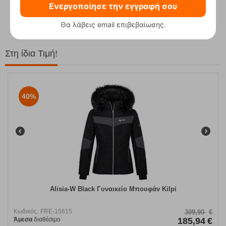
Ενεργοποίησε την εγγραφή σου
62,50
€
Θα λάβεις email επιβεβαίωσης.
Στη ίδια Τιμή!
40%
Alisia-W Black Γυναικείο Μπουφάν Kilpi
Κωδικός:
FRE-15615
309,90
€
Άμεσα
διαθέσιμο
185,94
€