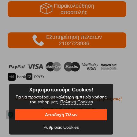
Παρακολούθηση
αποστολής
Εξυπηρέτηση πελατών
2102723936
Χρησιμοποιούμε Cookies!
Για να προσφέρουμε καλύτερη εμπειρία χρήσης
© 2002-2026 FreeRider
- Απολαύστε τις εξορμήσεις σας!
του eshop μας.
Πολιτική Cookies
Κατασκευή eshop netikon.gr
Αποδοχή Όλων
Ρυθμίσεις Cookies