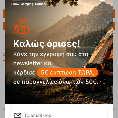
Πληροφορίες
Ερώτηση για το προϊόν
Καλώς όρισες!
Κάνε την εγγραφή σου στο
Σχετικά Προϊόντα
newsletter και
κέρδισε
5€ έκπτωση ΤΩΡΑ,
σε παραγγελίες άνω των 50€.
20%
P
Κωδ