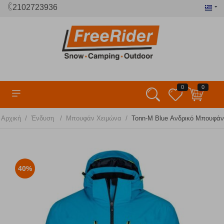
2102723936
0
0
/
/
/
Αρχική
Ένδυση
Μπουφάν Χειμώνα
Tonn-M Blue Ανδρικό Μπουφάν 
40%